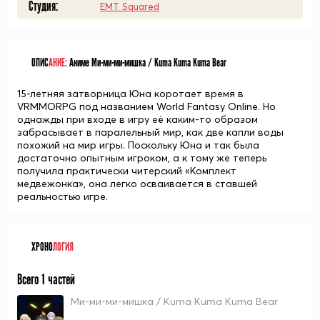
Студия:
EMT Squared
ОПИС
АНИЕ:
Аниме Ми-ми-ми-мишка / Kuma Kuma Kuma Bear
15-летняя затворница Юна коротает время в
VRMMORPG под названием World Fantasy Online. Но
однажды при входе в игру её каким-то образом
забрасывает в паралельный мир, как две капли воды
похожий на мир игры. Поскольку Юна и так была
достаточно опытным игроком, а к тому же теперь
получила практически читерский «Комплект
медвежонка», она легко осваивается в ставшей
реальностью игре.
ХРОНО
ЛОГИЯ
Всего 1 частей
Ми-ми-ми-мишка / Kuma Kuma Kuma Bear