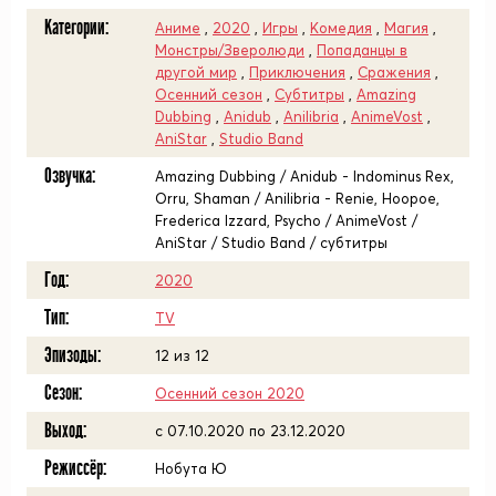
Категории:
Аниме
,
2020
,
Игры
,
Комедия
,
Магия
,
Монстры/Зверолюди
,
Попаданцы в
другой мир
,
Приключения
,
Сражения
,
Осенний сезон
,
Субтитры
,
Amazing
Dubbing
,
Anidub
,
Anilibria
,
AnimeVost
,
AniStar
,
Studio Band
Озвучка:
Amazing Dubbing / Anidub - Indominus Rex,
Orru, Shaman / Anilibria - Renie, Hoopoe,
Frederica Izzard, Psycho / AnimeVost /
AniStar / Studio Band / субтитры
Год:
2020
Тип:
TV
Эпизоды:
12 из 12
Сезон:
Осенний сезон 2020
Выход:
c 07.10.2020 по 23.12.2020
Режиссёр:
Нобута Ю