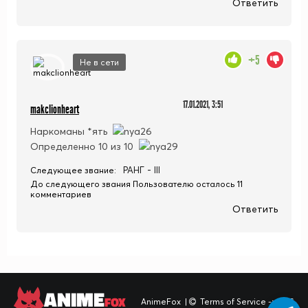
Ответить
+5
Не в сети
17.01.2021, 3:51
makclionheart
Наркоманы *ять
Определенно 10 из 10
РАНГ - III
Следующее звание:
До следующего звания Пользователю осталось 11
комментариев
Ответить
ANIME
FOX
AnimeFox
|
Terms of Service -> TOS