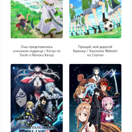
Она представилась
Прощай, мой дорогой
учеником мудреца / Kenja no
Крамер / Sayonara Watashi
Deshi o Nanoru Kenja
no Cramer