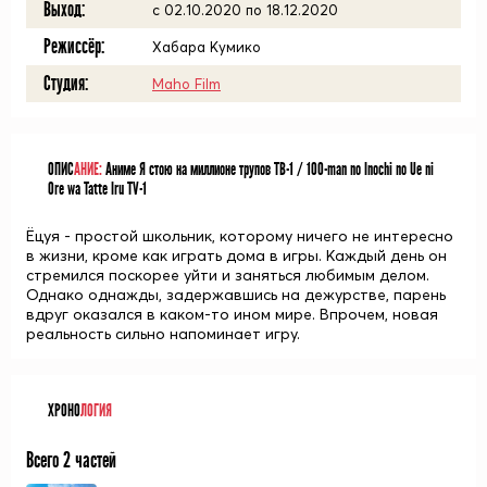
Выход:
c 02.10.2020 по 18.12.2020
Режиссёр:
Хабара Кумико
Студия:
Maho Film
ОПИС
АНИЕ:
Аниме Я стою на миллионе трупов ТВ-1 / 100-man no Inochi no Ue ni
Ore wa Tatte Iru TV-1
Ёцуя - простой школьник, которому ничего не интересно
в жизни, кроме как играть дома в игры. Каждый день он
стремился поскорее уйти и заняться любимым делом.
Однако однажды, задержавшись на дежурстве, парень
вдруг оказался в каком-то ином мире. Впрочем, новая
реальность сильно напоминает игру.
ХРОНО
ЛОГИЯ
Всего 2 частей