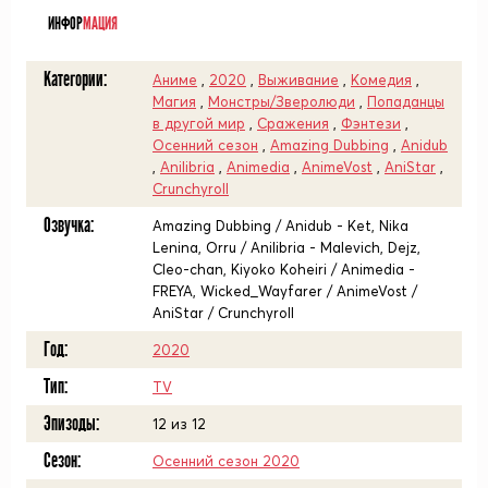
ИНФОР
МАЦИЯ
Категории:
Аниме
,
2020
,
Выживание
,
Комедия
,
Магия
,
Монстры/Зверолюди
,
Попаданцы
в другой мир
,
Сражения
,
Фэнтези
,
Осенний сезон
,
Amazing Dubbing
,
Anidub
,
Anilibria
,
Animedia
,
AnimeVost
,
AniStar
,
Crunchyroll
Озвучка:
Amazing Dubbing / Anidub - Ket, Nika
Lenina, Orru / Anilibria - Malevich, Dejz,
Cleo-chan, Kiyoko Koheiri / Animedia -
FREYA, Wicked_Wayfarer / AnimeVost /
AniStar / Crunchyroll
Год:
2020
Тип:
TV
Эпизоды:
12 из 12
Сезон:
Осенний сезон 2020