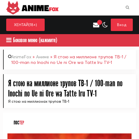
ANIME
FOX
ХЕНТАЙ(18+)
Вход
Боковое меню (нажмите)
AnimeFox
»
Аниме
» Я стою на миллионе трупов ТВ-1 /
100-man no Inochi no Ue ni Ore wa Tatte Iru TV-1
Искать только в категор
Выберите одну категорию для поиска
Аниме
Хент
Я стою на миллионе трупов ТВ-1 / 100-man no
Inochi no Ue ni Ore wa Tatte Iru TV-1
Я стою на миллионах трупов ТВ-1
ПОС
ТЕР