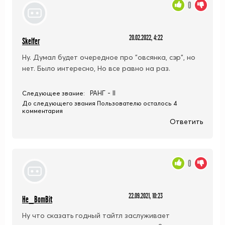
0
20.02.2022, 4:22
Skelfer
Ну. Думал будет очередное про "овсянка, сэр", но
нет. Было интересно, Но все равно на раз.
РАНГ - II
Следующее звание:
До следующего звания Пользователю осталось 4
комментария
Ответить
0
22.09.2021, 10:23
He_BomBit
Ну что сказать годный тайтл заслуживает