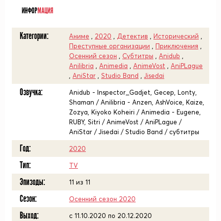
ИНФОР
МАЦИЯ
Категории:
Аниме
,
2020
,
Детектив
,
Исторический
,
Преступные организации
,
Приключения
,
Осенний сезон
,
Субтитры
,
Anidub
,
Anilibria
,
Animedia
,
AnimeVost
,
AniPLague
,
AniStar
,
Studio Band
,
Jisedai
Озвучка:
Anidub - Inspector_Gadjet, Gecep, Lonty,
Shaman / Anilibria - Anzen, AshVoice, Kaize,
Zozya, Kiyoko Koheiri / Animedia - Eugene,
RUBY, Sitri / AnimeVost / AniPLague /
AniStar / Jisedai / Studio Band / субтитры
Год:
2020
Тип:
TV
Эпизоды:
11 из 11
Сезон:
Осенний сезон 2020
Выход:
c 11.10.2020 по 20.12.2020