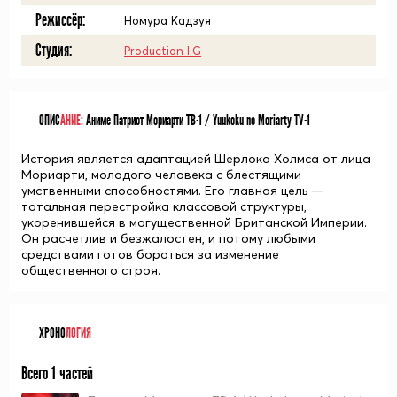
Режиссёр:
Номура Кадзуя
Студия:
Production I.G
ОПИС
АНИЕ:
Аниме Патриот Мориарти ТВ-1 / Yuukoku no Moriarty TV-1
История является адаптацией Шерлока Холмса от лица
Мориарти, молодого человека с блестящими
умственными способностями. Его главная цель —
тотальная перестройка классовой структуры,
укоренившейся в могущественной Британской Империи.
Он расчетлив и безжалостен, и потому любыми
средствами готов бороться за изменение
общественного строя.
ХРОНО
ЛОГИЯ
Всего 1 частей