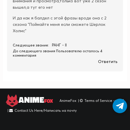
внимания и просмотра,только вот уже 2 сезон
вышел,а тут его нет
И да как я балдел с этой фразы вроде она с 2
сезона "Поймайте меня если сможете Шерлок
Холмс"
РАНГ - II
Следующее звание:
До следующего звания Пользователю осталось 4
комментария
Ответить
ANIME
FOX
AnimeFox
|
Terms of Service -> TOS
|
Contact Us Here/Написать на почту