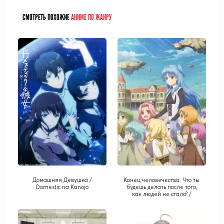
СМОТРЕТЬ ПОХОЖИЕ
АНИМЕ ПО ЖАНРУ
Домашняя Девушка /
Конец человечества. Что ты
Domestic na Kanojo
будешь делать после того,
как людей не стало? /
Shuumatsu Nani
Shitemasuka? Isogashii
Desuka? Sukutte Moratte Ii
Desuka?