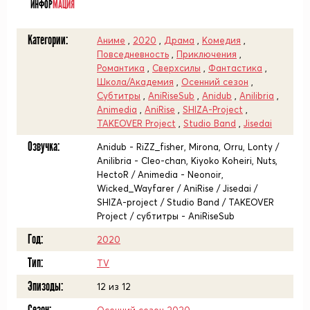
ИНФОР
МАЦИЯ
Категории:
Аниме
,
2020
,
Драма
,
Комедия
,
Повседневность
,
Приключения
,
Романтика
,
Сверхсилы
,
Фантастика
,
Школа/Академия
,
Осенний сезон
,
Субтитры
,
AniRiseSub
,
Anidub
,
Anilibria
,
Animedia
,
AniRise
,
SHIZA-Project
,
TAKEOVER Project
,
Studio Band
,
Jisedai
Озвучка:
Anidub - RiZZ_fisher, Mirona, Orru, Lonty /
Anilibria - Cleo-chan, Kiyoko Koheiri, Nuts,
HectoR / Animedia - Neonoir,
Wicked_Wayfarer / AniRise / Jisedai /
SHIZA-project / Studio Band / TAKEOVER
Project / субтитры - AniRiseSub
Год:
2020
Тип:
TV
Эпизоды:
12 из 12