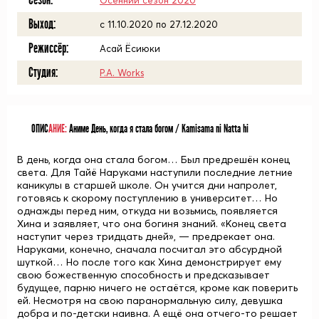
Сезон:
Осенний сезон 2020
Выход:
c 11.10.2020 по 27.12.2020
Режиссёр:
Асай Ёсиюки
Студия:
P.A. Works
ОПИС
АНИЕ:
Аниме День, когда я стала богом / Kamisama ni Natta hi
В день, когда она стала богом… Был предрешён конец
света. Для Тайё Наруками наступили последние летние
каникулы в старшей школе. Он учится дни напролет,
готовясь к скорому поступлению в университет… Но
однажды перед ним, откуда ни возьмись, появляется
Хина и заявляет, что она богиня знаний. «Конец света
наступит через тридцать дней», — предрекает она.
Наруками, конечно, сначала посчитал это абсурдной
шуткой… Но после того как Хина демонстрирует ему
свою божественную способность и предсказывает
будущее, парню ничего не остаётся, кроме как поверить
ей. Несмотря на свою паранормальную силу, девушка
добра и по-детски наивна. А ещё она отчего-то решает