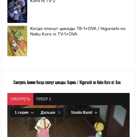
Koro ni TV-2
Когда плачут цикады ТВ-1+OVA / Higurashi no
Naku Koro ni TV-1+OVA
Смотреть Аниме Когда плачут цикады: Карма / Higurashi no Naku Koro ni: Gou
СМОТРЕТЬ
ПЛЕЕР 2