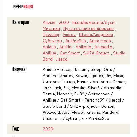
ИНФОР
МАЦИЯ
Категории:
Аниме
,
2020
,
Ёкаи/Божества/Духи
,
Мистика
,
Путешествие во времени
,
Триллер
,
Ужасы
,
Школа/Академия
,
Субтитры
,
AniRiseSub
,
Aniraccoon
,
Anidub
,
Anifilm
,
Anilibria
,
Animedia
,
AniRise
,
Get Smart
,
SHIZA-Project
,
Studio
Band
,
Jisedai
Озвучка:
Anidub - Gecep, Dreamy Sleep, Orru /
Anifilm - Smitey, Kawas, IIgoRek, Rin, Mosa,
Литария Теннер, Баяна / Anilibria - Gomer,
Jazz Jack, Silv, MyAska, SlivciS / Animedia -
Demi4, Neonoir, RUBY / Aniraccoon /
AniRise / Get Smart - Persona99 / Jisedai /
Studio Band / SHIZA-project - Dancel,
Wozwald, Abe, Flower, Kitsune, Pandora,
Лизавета / субтитры - AniRiseSub
Год:
2020