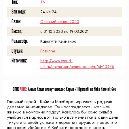
Тип:
TV
Эпизоды:
24 из 24
Сезон:
Осенний сезон 2020
Выход:
c 01.10.2020 по 19.03.2021
Режиссёр:
Кавагути Кэйитиро
Студия:
Passione
Источник:
http://www.world-
art.ru/animation/animation.php?id=10436
ОПИС
АНИЕ:
Аниме Когда плачут цикады: Карма / Higurashi no Naku Koro ni: Gou
Главный герой - Кэйити Маэбара вернулся в родную
деревню Хинамидзава. Он наслаждается школьной
жизнью в компании подруг. Казалось бы сама судьба
улыбается парню, вот только всё меняется в один день.
Тихую и спокойную жизнь деревни нарушает новость о
жестоком убийстве. А Кейэити попадает в каскад