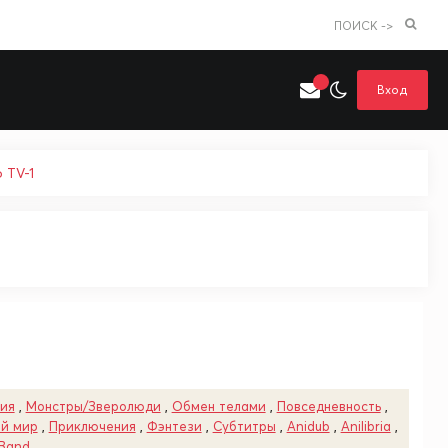
ПОИСК ->
Вход
 TV-1
Искать только в категории
я поиска
Аниме
Хентай
ия
,
Монстры/Зверолюди
,
Обмен телами
,
Повседневность
,
ой мир
,
Приключения
,
Фэнтези
,
Субтитры
,
Anidub
,
Anilibria
,
 Band