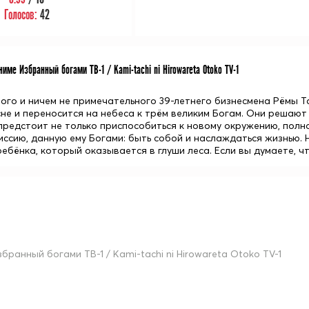
Голосов:
42
име Избранный богами ТВ-1 / Kami-tachi ni Hirowareta Otoko TV-1
ого и ничем не примечательного 39-летнего бизнесмена Рёмы Та
не и переносится на небеса к трём великим Богам. Они решают 
предстоит не только приспособиться к новому окружению, полно
иссию, данную ему Богами: быть собой и наслаждаться жизнью.
ебёнка, который оказывается в глуши леса. Если вы думаете, чт
збранный богами ТВ-1 / Kami-tachi ni Hirowareta Otoko TV-1