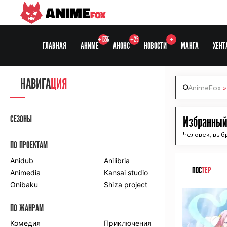
ANIME
FOX
+1356
+25
+
ГЛАВНАЯ
АНИМЕ
АНОНС
НОВОСТИ
МАНГА
ХЕНТ
НАВИГА
ЦИЯ
AnimeFox
СЕЗОНЫ
Избранный 
Человек, выб
ПО ПРОЕКТАМ
Anidub
Anilibria
ПОС
ТЕР
Animedia
Kansai studio
Onibaku
Shiza project
ПО ЖАНРАМ
Комедия
Приключения