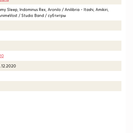
y Sleep, Indominus Rex, Aronilo / Anilibria - Itashi, Amikiri,
AnimeVost / Studio Band / субтитры
20
.12.2020