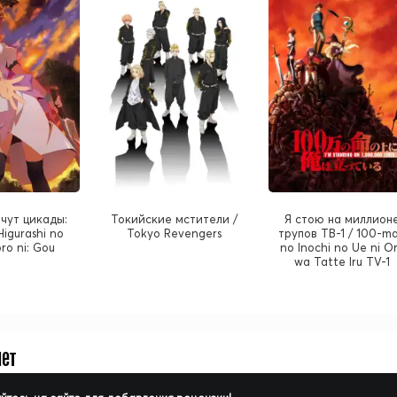
чут цикады:
Токийские мстители /
Я стою на миллион
Higurashi no
Tokyo Revengers
трупов ТВ-1 / 100-m
ro ni: Gou
no Inochi no Ue ni O
wa Tatte Iru TV-1
нет