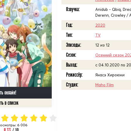
Озвучка:
Anidub - Qbiq, Dream
Derenn, Crowley / 
Год:
2020
Тип:
TV
Эпизоды:
12 из 12
Сезон:
Осенний сезон 20
Выход:
c 04.10.2020 по 20
Режиссёр:
Янасэ Хироюки
Студия:
Maho Film
ть онлайн!
осмотры: 6 006
8.33
/ 10