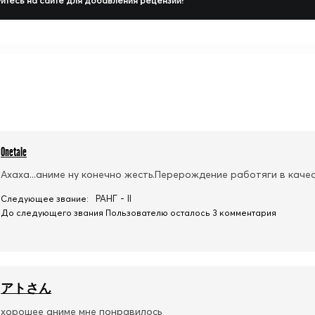
йтесь на сайте для добавления рецензии!
Onetale
Ахаха...аниме ну конечно жесть.Перерождение работяги в каче
РАНГ - II
Следующее звание:
До следующего звания Пользователю осталось 3 комментария
アトさん
хорошее аниме мне понравилось