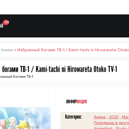
+1174
АЙ
»
Аниме
» Избранный богами ТВ-1 / Kami-tachi ni Hirowareta Otoko
богами ТВ-1 / Kami-tachi ni Hirowareta Otoko TV-1
ранный богами ТВ-1
Выберите одну категорию дл
ᅠ
ИНФОР
МАЦИЯ
Категории:
Аниме
,
2020
,
Маг
Попаданцы в друг
AnimeVost
,
Studio