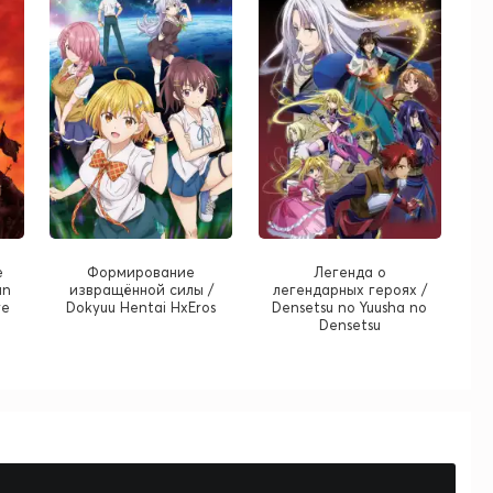
е
Формирование
Легенда о
an
извращённой силы /
легендарных героях /
re
Dokyuu Hentai HxEros
Densetsu no Yuusha no
Densetsu