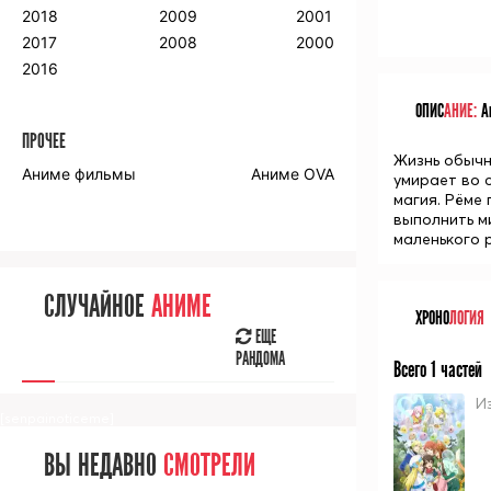
2018
2009
2001
2017
2008
2000
2016
ОПИС
АНИЕ:
Ан
ПРОЧЕЕ
Жизнь обычн
Аниме фильмы
Аниме OVA
умирает во с
магия. Рёме 
выполнить м
маленького р
СЛУЧАЙНОЕ
АНИМЕ
ХРОНО
ЛОГИЯ
ЕЩЕ
РАНДОМА
Всего 1 частей
И
[senpainoticeme]
ВЫ НЕДАВНО
СМОТРЕЛИ