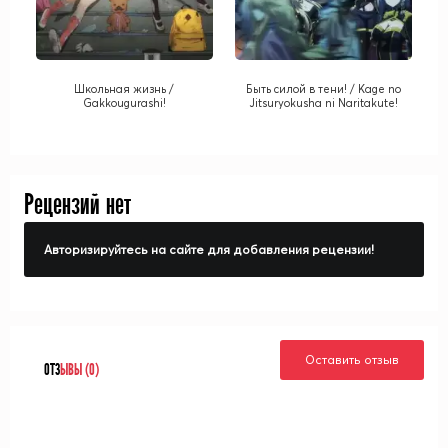
Школьная жизнь /
Быть силой в тени! / Kage no
Gakkougurashi!
Jitsuryokusha ni Naritakute!
Рецензий нет
Авторизируйтесь на сайте для добавления рецензии!
Оставить отзыв
ОТЗ
ЫВЫ (0)