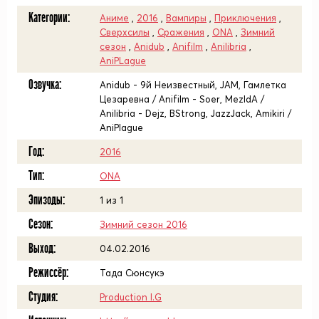
Категории:
Аниме
,
2016
,
Вампиры
,
Приключения
,
Сверхсилы
,
Сражения
,
ONA
,
Зимний
сезон
,
Anidub
,
Anifilm
,
Anilibria
,
AniPLague
Озвучка:
Anidub - 9й Неизвестный, JAM, Гамлетка
Цезаревна / Anifilm - Soer, MezIdA /
Anilibria - Dejz, BStrong, JazzJack, Amikiri /
AniPlague
Год:
2016
Тип:
ONA
Эпизоды:
1 из 1
Сезон:
Зимний сезон 2016
Выход:
04.02.2016
Режиссёр:
Тада Сюнсукэ
Студия:
Production I.G