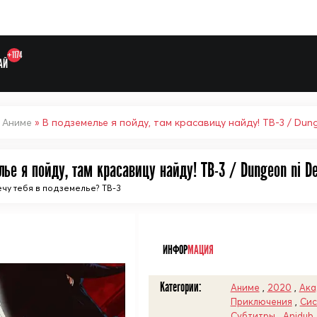
+1174
АЙ
»
Аниме
» В подземелье я пойду, там красавицу найду! ТВ-3 / Dun
ье я пойду, там красавицу найду! ТВ-3 / Dungeon ni De
ечу тебя в подземелье? ТВ-3
Выберите одну категорию дл
ᅠ
ИНФОР
МАЦИЯ
Категории:
Аниме
,
2020
,
Ака
Приключения
,
Сис
Субтитры
,
Anidub