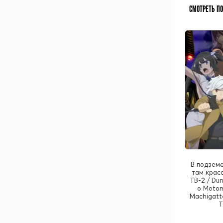
СМОТРЕТЬ П
В подземе
там краса
ТВ-2 / Du
o Motom
Machigatt
T