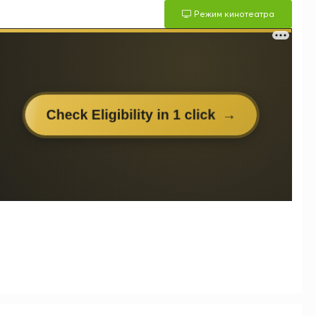
Режим кинотеатра
м