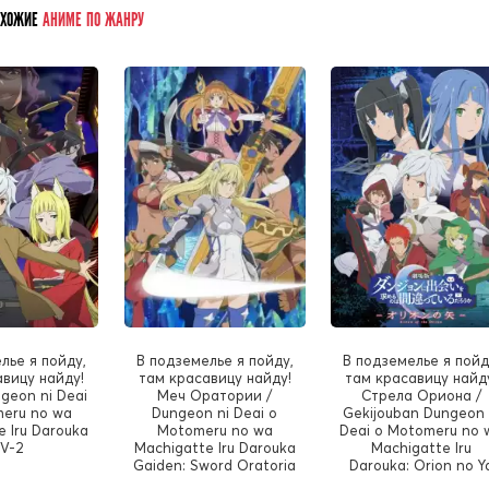
ОХОЖИЕ
АНИМЕ ПО ЖАНРУ
лье я пойду,
В подземелье я пойду,
В подземелье я пойд
вицу найду!
там красавицу найду!
там красавицу найд
ngeon ni Deai
Меч Оратории /
Стрела Ориона /
eru no wa
Dungeon ni Deai o
Gekijouban Dungeon 
e Iru Darouka
Motomeru no wa
Deai o Motomeru no 
V-2
Machigatte Iru Darouka
Machigatte Iru
Gaiden: Sword Oratoria
Darouka: Orion no Y