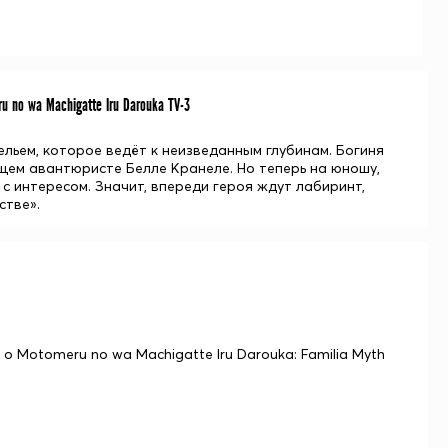
 no wa Machigatte Iru Darouka TV-3
льем, которое ведёт к неизведанным глубинам. Богиня
щем авантюристе Белле Кранеле. Но теперь на юношу,
с интересом. Значит, впереди героя ждут лабиринт,
стве».
 o Motomeru no wa Machigatte Iru Darouka: Familia Myth