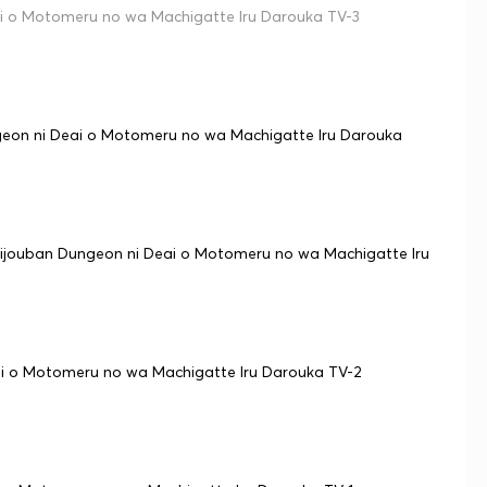
i o Motomeru no wa Machigatte Iru Darouka TV-3
eon ni Deai o Motomeru no wa Machigatte Iru Darouka
jouban Dungeon ni Deai o Motomeru no wa Machigatte Iru
ai o Motomeru no wa Machigatte Iru Darouka TV-2