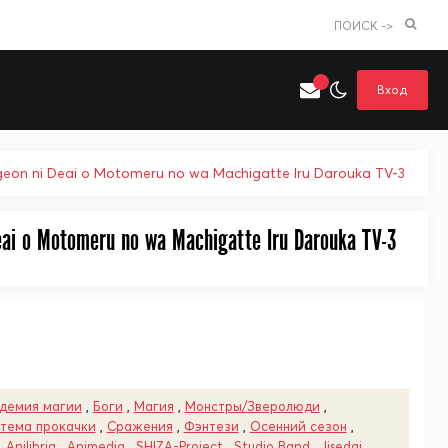
ПОИСК ->
Вход
geon ni Deai o Motomeru no wa Machigatte Iru Darouka TV-3
ai o Motomeru no wa Machigatte Iru Darouka TV-3
Искать только в категории
я поиска
Аниме
Хентай
демия магии
,
Боги
,
Магия
,
Монстры/Зверолюди
,
тема прокачки
,
Сражения
,
Фэнтези
,
Осенний сезон
,
,
Anilibria
,
Animedia
,
SHIZA-Project
,
Studio Band
,
Jisedai