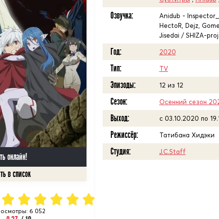
Озвучка:
Anidub - Inspector_G
HectoR, Dejz, Gomer
Jisedai / SHIZA-pro
Год:
2020
Тип:
TV
Эпизоды:
12 из 12
Сезон:
Осенний сезон 20
Выход:
c 03.10.2020 по 19
Режиссёр:
Татибана Хидэки
Студия:
J.C.Staff
ть онлайн!
осмотры: 6 052