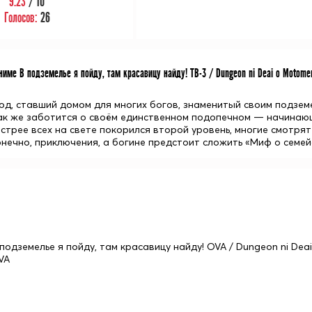
9.23
/ 10
Голосов:
26
име В подземелье я пойду, там красавицу найду! ТВ-3 / Dungeon ni Deai o Motomeru
од, ставший домом для многих богов, знаменитый своим подземе
так же заботится о своём единственном подопечном — начинаю
стрее всех на свете покорился второй уровень, многие смотрят 
онечно, приключения, а богине предстоит сложить «Миф о семей
 подземелье я пойду, там красавицу найду! OVA / Dungeon ni Deai
VA