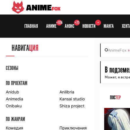
ANIME
FOX
+1356
+25
+
ГЛАВНАЯ
АНИМЕ
АНОНС
НОВОСТИ
МАНГА
ХЕНТ
НАВИГА
ЦИЯ
AnimeFox
СЕЗОНЫ
В подземел
Может, я встр
ПО ПРОЕКТАМ
Anidub
Anilibria
ПОС
ТЕР
Animedia
Kansai studio
Onibaku
Shiza project
ПО ЖАНРАМ
Комедия
Приключения