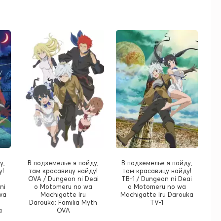
у,
В подземелье я пойду,
В подземелье я пойду,
у!
там красавицу найду!
там красавицу найду!
OVA / Dungeon ni Deai
ТВ-1 / Dungeon ni Deai
ni
o Motomeru no wa
o Motomeru no wa
wa
Machigatte Iru
Machigatte Iru Darouka
Darouka: Familia Myth
TV-1
a
OVA