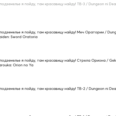
 подземелье я пойду, там красавицу найду! ТВ-3 / Dungeon ni Dea
 подземелье я пойду, там красавицу найду! Меч Оратории / Dung
aiden: Sword Oratoria
 подземелье я пойду, там красавицу найду! Стрела Ориона / Geki
arouka: Orion no Ya
 подземелье я пойду, там красавицу найду! ТВ-2 / Dungeon ni De