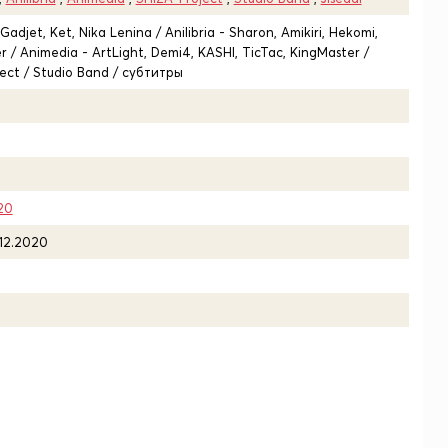
adjet, Ket, Nika Lenina / Anilibria - Sharon, Amikiri, Hekomi,
 / Animedia - ArtLight, Demi4, KASHI, TicTac, KingMaster /
ject / Studio Band / субтитры
20
.12.2020