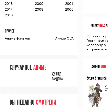
2018
2009
2001
2017
2008
2000
2016
ОПИС
АНИЕ:
Ан
ПРОЧЕЕ
Орарио. Гор
Аниме фильмы
Аниме OVA
Гестия всё 
которому бы
встречи и, к
СЛУЧАЙНОЕ
АНИМЕ
ХРОНО
ЛОГИЯ
ЕЩЕ
Всего 6 частей
РАНДОМА
В
O
[senpainoticeme]
ВЫ НЕДАВНО
СМОТРЕЛИ