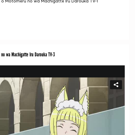
i o Motomeru no wa Machigatte Iru Darouka TV-1
no wa Machigatte Iru Darouka TV-3