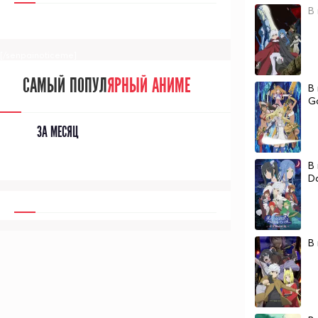
В
[/senpainoticeme]
САМЫЙ ПОПУЛ
ЯРНЫЙ АНИМЕ
В
G
ЗА МЕСЯЦ
В
D
В