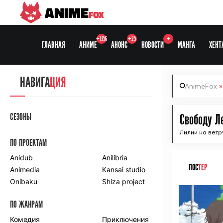
ANIME
FOX
+1356
+25
+
ГЛАВНАЯ
АНИМЕ
АНОНС
НОВОСТИ
МАНГА
ХЕНТ
НАВИГА
ЦИЯ
AnimeFox
СЕЗОНЫ
Свободу Л
Лилии на ветр
ПО ПРОЕКТАМ
Anidub
Anilibria
ПОС
ТЕР
Animedia
Kansai studio
Onibaku
Shiza project
ПО ЖАНРАМ
Комедия
Приключения