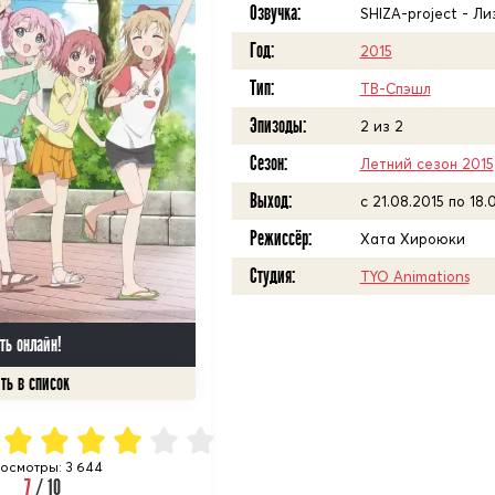
Озвучка:
SHIZA-project - Ли
Год:
2015
Тип:
ТВ-Спэшл
Эпизоды:
2 из 2
Сезон:
Летний сезон 2015
Выход:
c 21.08.2015 по 18.
Режиссёр:
Хата Хироюки
Студия:
TYO Animations
ть онлайн!
осмотры: 3 644
7
/ 10