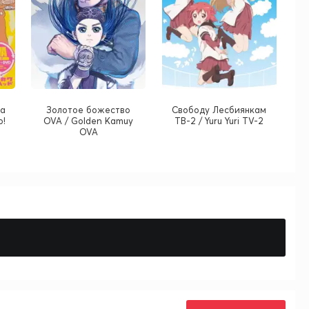
ка
Золотое божество
Cвободу Лесбиянкам
o!
OVA / Golden Kamuy
ТВ-2 / Yuru Yuri TV-2
OVA