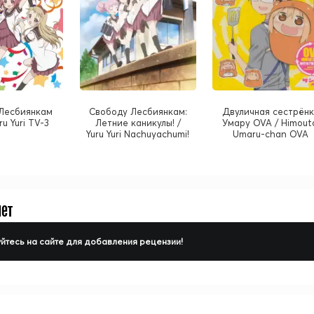
Лесбиянкам
Свободу Лесбиянкам:
Двуличная сестрён
ru Yuri TV-3
Летние каникулы! /
Умару OVA / Himout
Yuru Yuri Nachuyachumi!
Umaru-chan OVA
нет
йтесь на сайте для добавления рецензии!