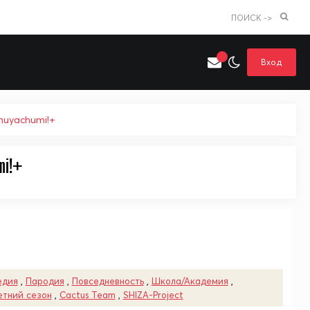
ПОИСК ->
Вход
huyachumi!+
mi!+
Искать только в категории
я поиска
Аниме
Хентай
едия
,
Пародия
,
Повседневность
,
Школа/Академия
,
етний сезон
,
Cactus Team
,
SHIZA-Project