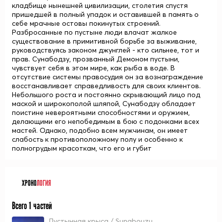
кладбище нынешней цивилизации, столетия спустя
пришедшей в полный упадок и оставившей в память о
себе мрачные остовы покинутых строений.
Разбросанные по пустыне люди влачат жалкое
существование в примитивной борьбе за выживание,
руководствуясь законом джунглей - кто сильнее, тот и
прав. Сунабодзу, прозванный Демоном пустыни,
чувствует себя в этом мире, как рыба в воде. В
отсутствие системы правосудия он за вознаграждение
восстанавливает справедливость для своих клиентов.
Небольшого роста и постоянно скрывающий лицо под
маской и широкополой шляпой, Сунабодзу обладает
поистине невероятными способностями и оружием,
делающими его непобедимым в бою с подонками всех
мастей. Однако, подобно всем мужчинам, он имеет
слабость к противоположному полу и особенно к
полногрудым красоткам, что его и губит
ХРОНО
ЛОГИЯ
Всего 1 частей
Пустынная крыса / Sunabouzu