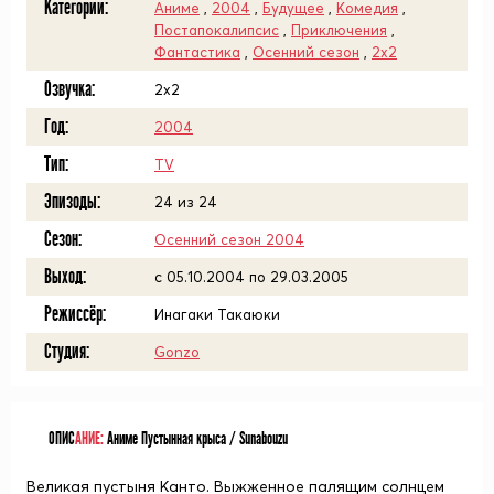
Категории:
Аниме
,
2004
,
Будущее
,
Комедия
,
Постапокалипсис
,
Приключения
,
Фантастика
,
Осенний сезон
,
2x2
Озвучка:
2x2
Год:
2004
Тип:
TV
Эпизоды:
24 из 24
Сезон:
Осенний сезон 2004
Выход:
c 05.10.2004 по 29.03.2005
Режиссёр:
Инагаки Такаюки
Студия:
Gonzo
ОПИС
АНИЕ:
Аниме Пустынная крыса / Sunabouzu
Великая пустыня Канто. Выжженное палящим солнцем