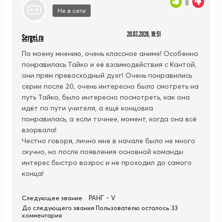
0
Не в сети
20.03.2026, 16:51
Sergei.ru
По моему мнению, очень классное аниме! Особенно
понравилась Тайко и её взаимодействия с Кантой,
они прям превосходный дуэт! Очень понравились
серии после 20, очень интересно было смотреть на
путь Тайко, было интересно посмотреть, как она
идёт по пути учителя, а ещё концовка
понравилась, а если точнее, момент, когда она всё
взорвала!
Честно говоря, лично мне в начале было не много
скучно, но после появления основной команды
интерес быстро возрос и не проходил до самого
конца!
РАНГ - V
Следующее звание:
До следующего звания Пользователю осталось 33
комментария