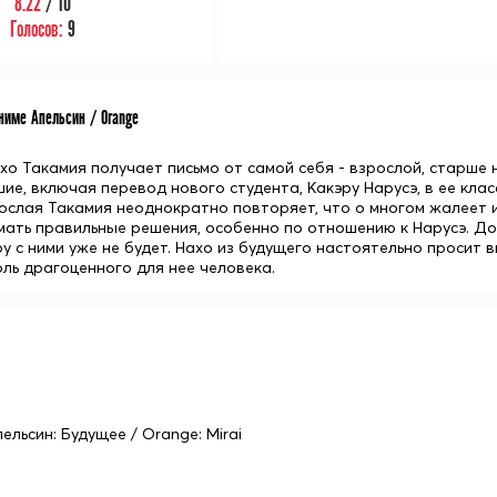
8.22
/ 10
Голосов:
9
име Апельсин / Orange
о Такамия получает письмо от самой себя - взрослой, старше н
ие, включая перевод нового студента, Какэру Нарусэ, в ее клас
рослая Такамия неоднократно повторяет, что о многом жалеет и
мать правильные решения, особенно по отношению к Нарусэ. Доч
ру с ними уже не будет. Нахо из будущего настоятельно просит 
оль драгоценного для нее человека.
пельсин: Будущее / Orange: Mirai