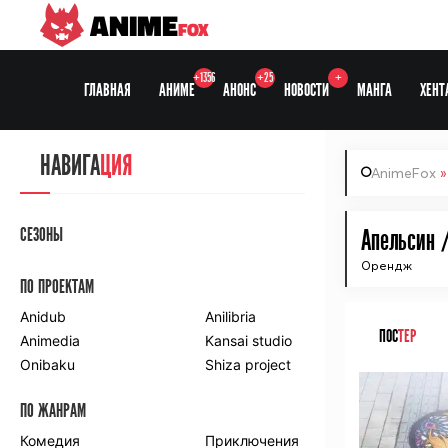
ANIME
FOX
+1356
+25
+
ГЛАВНАЯ
АНИМЕ
АНОНС
НОВОСТИ
МАНГА
ХЕНТ
НАВИГА
ЦИЯ
AnimeFox
СЕЗОНЫ
Апельсин 
Орендж
ПО ПРОЕКТАМ
Anidub
Anilibria
ПОС
ТЕР
Animedia
Kansai studio
Onibaku
Shiza project
ПО ЖАНРАМ
Комедия
Приключения