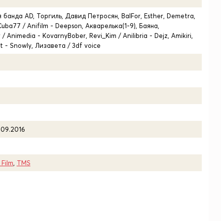
 банда AD, Торгиль, Давид Петросян, BalFor, Esther, Demetra,
uba77 / Anifilm - Deepson, Акварелька(1-9), Баяна,
/ Animedia - KovarnyBober, Revi_Kim / Anilibria - Dejz, Amikiri,
t - Snowly, Лизавета / 3df voice
.09.2016
Film
,
TMS