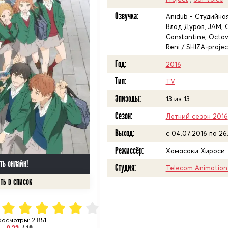
Озвучка:
Anidub - Студийная
Влад Дуров, JAM, C
Constantine, Octav 
Reni / SHIZA-projec
Год:
2016
Тип:
TV
Эпизоды:
13 из 13
Сезон:
Летний сезон 2016
Выход:
c 04.07.2016 по 26
Режиссёр:
Хамасаки Хироси
ть онлайн!
Студия:
Telecom Animation 
осмотры: 2 851