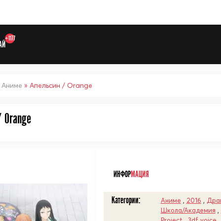
+1177
АЙ
»
Аниме
» Апельсин / Orange
/ Orange
Выберите одну категорию дл
ᅠ
ИНФОР
МАЦИЯ
Категории:
Аниме
,
2016
,
Дра
Школа/Академия
,
Project
,
3df voice