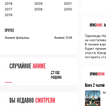
2018
2009
2001
2017
2008
2000
2016
ОПИС
АНИЕ:
Ан
ПРОЧЕЕ
Однажды Нах
Аниме фильмы
Аниме OVA
не наступивш
В письме вз
будет прини
спустя, Какэ
потерять ст
СЛУЧАЙНОЕ
АНИМЕ
ЕЩЕ
ХРОНО
ЛОГИЯ
РАНДОМА
Всего 2 частей
[senpainoticeme]
А
ВЫ НЕДАВНО
СМОТРЕЛИ