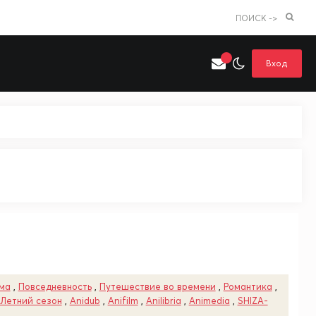
ПОИСК ->
Вход
Искать только в категории
я поиска
Аниме
Хентай
ма
,
Повседневность
,
Путешествие во времени
,
Романтика
,
Летний сезон
,
Anidub
,
Anifilm
,
Anilibria
,
Animedia
,
SHIZA-