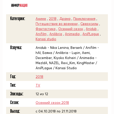
ИНФОР
МАЦИЯ
Категории:
Аниме
,
2018
,
Драма
,
Приключения
,
Путешествие во времени
,
Сверхсилы
,
Фантастика
,
Осенний сезон
,
Anidub
,
Anifilm
,
Anilibria
,
Animedia
,
AniPLague
,
Kansai studio
Озвучка:
Anidub - Nika Lenina, Berserk / Anifilm -
hAl, Баяна / Anilibria - Lupin, Aemi,
December, Kiyoko Koheiri / Animedia -
MezIdA, NAZEL, Revi_Kim, KingMaster /
AniPLague / Kansai Studio
Год:
2018
Тип:
TV
Эпизоды:
12 из 12
Сезон:
Осенний сезон 2018
Выход:
c 04.10.2018 по 21.11.2018