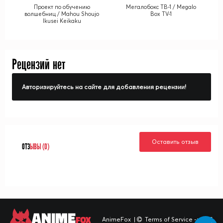
Проект по обучению
Мегалобокс ТВ-1 / Megalo
волшебниц / Mahou Shoujo
Box TV-1
Ikusei Keikaku
Рецензий нет
Авторизируйтесь на сайте для добавления рецензии!
Оставить отзыв
ОТЗ
ЫВЫ (0)
ANIME
FOX
AnimeFox
|
Terms of Service -> TOS