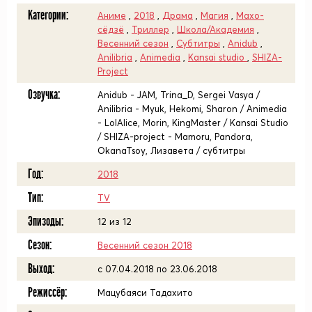
Категории:
Аниме
,
2018
,
Драма
,
Магия
,
Махо-
сёдзё
,
Триллер
,
Школа/Академия
,
Весенний сезон
,
Субтитры
,
Anidub
,
Anilibria
,
Animedia
,
Kansai studio
,
SHIZA-
Project
Озвучка:
Anidub - JAM, Trina_D, Sergei Vasya /
Anilibria - Myuk, Hekomi, Sharon / Animedia
- LolAlice, Morin, KingMaster / Kansai Studio
/ SHIZA-project - Mamoru, Pandora,
OkanaTsoy, Лизавета / субтитры
Год:
2018
Тип:
TV
Эпизоды:
12 из 12
Сезон:
Весенний сезон 2018
Выход:
c 07.04.2018 по 23.06.2018
Режиссёр:
Мацубаяси Тадахито