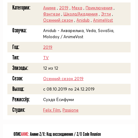
Категории:
Аниме
,
2019
,
Меха
,
Приключения
,
Фэнтези
,
Школа/Академия
,
Этти
,
Осенний сезон
,
Anidub
,
AnimeVost
Озвучка:
Anidub - Акварелька, Veda, SovaSia,
Molodoy / AnimeVost
Год:
2019
Тип:
TV
Эпизоды:
12 из 12
Сезон:
Осенний сезон 2019
Выход:
c 08.10.2019 по 24.12.2019
Режиссёр:
Суэда Ёсифуми
Студия:
Felix Film
,
Passione
ОПИС
АНИЕ:
Аниме Z/X: Код воссоединения / Z/X Code Reunion