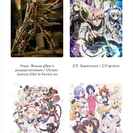
Улисс: Жанна д'Арк и
Z/X: Зажигание / Z/X Ignition
рыцарь-алхимик / Ulysses:
Jeanne d'Arc to Renkin no
Kishi Darc to Renkin no Kishi