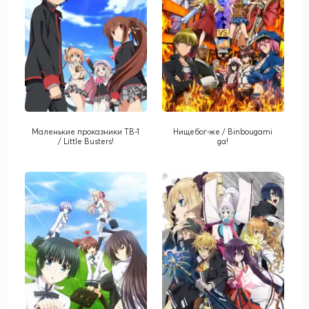
Маленькие проказники ТВ-1
Нищебог-же / Binbougami
/ Little Busters!
ga!