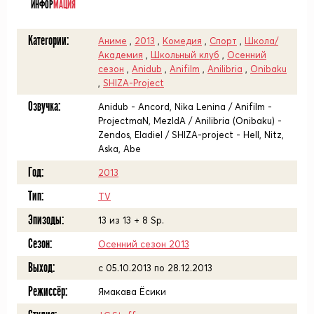
ИНФОР
МАЦИЯ
Категории:
Аниме
,
2013
,
Комедия
,
Спорт
,
Школа/
Академия
,
Школьный клуб
,
Осенний
сезон
,
Anidub
,
Anifilm
,
Anilibria
,
Onibaku
,
SHIZA-Project
Озвучка:
Anidub - Ancord, Nika Lenina / Anifilm -
ProjectmaN, MezIdA / Anilibria (Onibaku) -
Zendos, Eladiel / SHIZA-project - Hell, Nitz,
Aska, Abe
Год:
2013
Тип:
TV
Эпизоды:
13 из 13 + 8 Sp.
Сезон:
Осенний сезон 2013
Выход:
c 05.10.2013 по 28.12.2013
Режиссёр:
Ямакава Ёсики