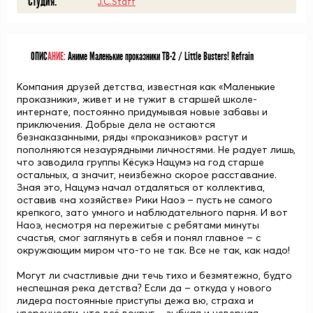
Студия:
J.C.Staff
ОПИС
АНИЕ:
Аниме Маленькие проказники ТВ-2 / Little Busters! Refrain
Компания друзей детства, известная как «Маленькие
проказники», живет и не тужит в старшей школе-
интернате, постоянно придумывая новые забавы и
приключения. Добрые дела не остаются
безнаказанными, ряды «проказников» растут и
пополняются незаурядными личностями. Не радует лишь,
что заводила группы
Кёсукэ Нацумэ
на год старше
остальных, а значит, неизбежно скорое расставание.
Зная это, Нацумэ начал отдаляться от коллектива,
оставив «на хозяйстве»
Рики Наоэ
– пусть не самого
крепкого, зато умного и наблюдательного парня. И вот
Наоэ, несмотря на пережитые с ребятами минуты
счастья, смог заглянуть в себя и понял главное – с
окружающим миром что-то не так. Все не так, как надо!
Могут ли счастливые дни течь тихо и безмятежно, будто
неспешная река детства? Если да – откуда у нового
лидера постоянные приступы дежа вю, страха и