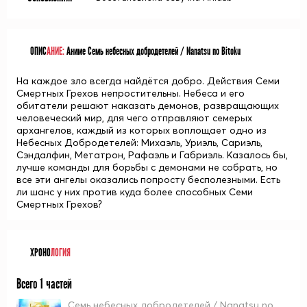
ОПИС
АНИЕ:
Аниме Семь небесных добродетелей / Nanatsu no Bitoku
На каждое зло всегда найдётся добро. Действия Семи
Смертных Грехов непростительны. Небеса и его
обитатели решают наказать демонов, развращающих
человеческий мир, для чего отправляют семерых
архангелов, каждый из которых воплощает одно из
Небесных Добродетелей: Михаэль, Уриэль, Сариэль,
Сэндалфин, Метатрон, Рафаэль и Габриэль. Казалось бы,
лучше команды для борьбы с демонами не собрать, но
все эти ангелы оказались попросту бесполезными. Есть
ли шанс у них против куда более способных Семи
Смертных Грехов?
ХРОНО
ЛОГИЯ
Всего 1 частей
Семь небесных добродетелей / Nanatsu no