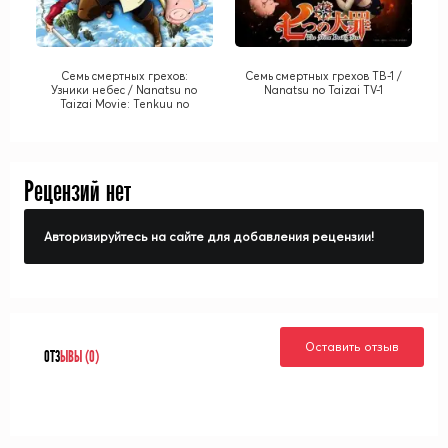
Семь смертных грехов:
Семь смертных грехов ТВ-1 /
Узники небес / Nanatsu no
Nanatsu no Taizai TV-1
Taizai Movie: Tenkuu no
Torawarebito
Рецензий нет
Авторизируйтесь на сайте для добавления рецензии!
Оставить отзыв
ОТЗ
ЫВЫ (0)