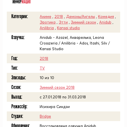
ИНФОР
МАЦИЯ
Категории:
Аниме
,
2018
,
Демоны/Ангелы
,
Комедия
,
Эротика
,
Этти
,
Зимний сезон
,
Anidub
,
Anilibria
,
Kansai studio
Озвучка:
Anidub - Azazel, Акварелька, Leona
Crosszeria / Anilibria - Ados, Itashi, Silv /
Kansai Studio
Год:
2018
Тип:
TV
Эпизоды:
10 из 10
Сезон:
Зимний сезон 2018
Выход:
c 27.01.2018 по 31.03.2018
Режиссёр:
Исихира Синдзи
Студия:
Bridge
Обновления:
Восстановлена озвучка Anidub