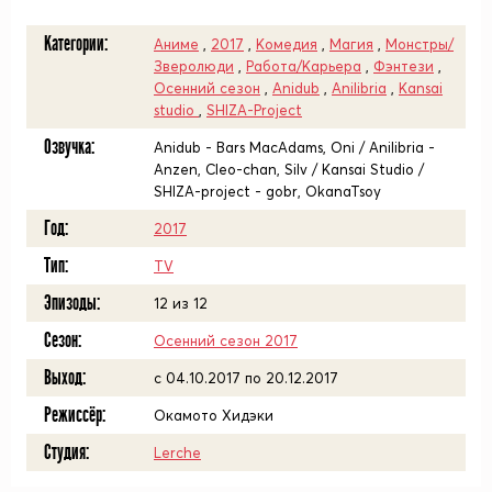
Категории:
Аниме
,
2017
,
Комедия
,
Магия
,
Монстры/
Зверолюди
,
Работа/Карьера
,
Фэнтези
,
Осенний сезон
,
Anidub
,
Anilibria
,
Kansai
studio
,
SHIZA-Project
Озвучка:
Anidub - Bars MacAdams, Oni / Anilibria -
Anzen, Cleo-chan, Silv / Kansai Studio /
SHIZA-project - gobr, OkanaTsoy
Год:
2017
Тип:
TV
Эпизоды:
12 из 12
Сезон:
Осенний сезон 2017
Выход:
c 04.10.2017 по 20.12.2017
Режиссёр:
Окамото Хидэки
Студия:
Lerche