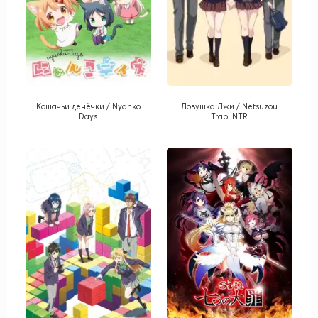
Кошачьи денёчки / Nyanko
Ловушка Лжи / Netsuzou
Days
Trap: NTR