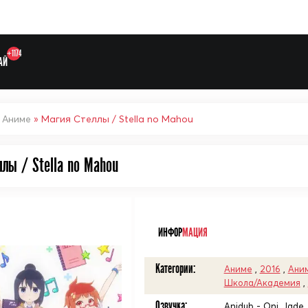
+1174
АЙ
»
Аниме
» Магия Стеллы / Stella no Mahou
лы / Stella no Mahou
Выберите одну категорию дл
ᅠ
ИНФОР
МАЦИЯ
Категории:
Аниме
,
2016
,
Ани
Школа/Академия
,
Озвучка:
Anidub - Oni, Jade