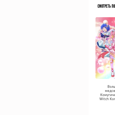
СМОТРЕТЬ П
Вол
медсе
Комугичк
Witch Ko