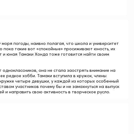
у моря погоды, наивно полагая, что школа и университет
 то пока такие вот «спокойные» просиживают юность, их
т и юная Тамаки Хонда тоже готовится найти своим
т одноклассников, она не стала заострять внимание на
ее редкое хобби. Тамаки вступила в кружок, члены
кружке четыре девушки, у каждой из которых особенный
тавом участников почему бы и не замахнуться на выпуск
ией и направить свою активность в творческое русло.