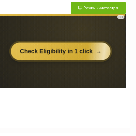
Режим кинотеатра
м