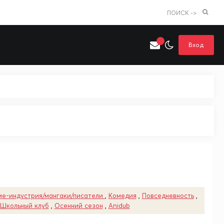
ПОИСК ->
Вход
Искать только в категории
я поиска
Аниме
Хентай
ме-индустрия/мангаки/писатели
,
Комедия
,
Повседневность
,
Школьный клуб
,
Осенний сезон
,
Anidub