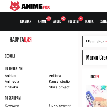
ANIME
FOX
+1356
+25
+
ГЛАВНАЯ
АНИМЕ
АНОНС
НОВОСТИ
МАНГА
ХЕНТ
НАВИГА
ЦИЯ
AnimeFox
СЕЗОНЫ
Магия Стел
ПО ПРОЕКТАМ
Anidub
Anilibria
ПОС
ТЕР
Animedia
Kansai studio
Onibaku
Shiza project
ПО ЖАНРАМ
Комедия
Приключения