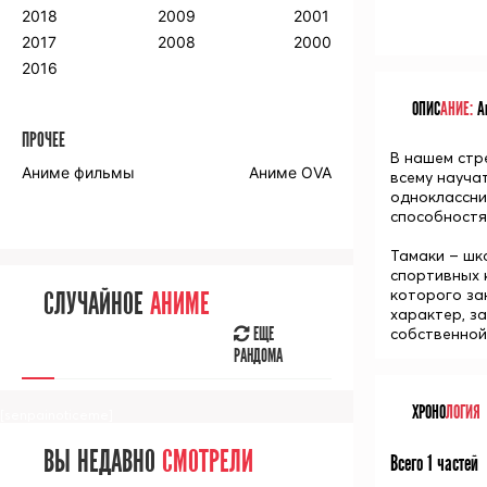
2018
2009
2001
2017
2008
2000
2016
ОПИС
АНИЕ:
Ан
ПРОЧЕЕ
В нашем стр
Аниме фильмы
Аниме OVA
всему научат
одноклассни
способностя
Тамаки – шк
спортивных 
которого за
СЛУЧАЙНОЕ
АНИМЕ
характер, з
ЕЩЕ
собственной 
РАНДОМА
ХРОНО
ЛОГИЯ
[senpainoticeme]
ВЫ НЕДАВНО
СМОТРЕЛИ
Всего 1 частей