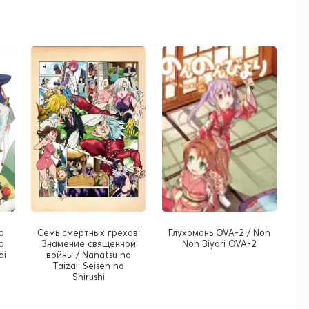
о
Семь смертных грехов:
Глухомань OVA-2 / Non
o
Знамение священной
Non Biyori OVA-2
ai
войны / Nanatsu no
Taizai: Seisen no
Shirushi