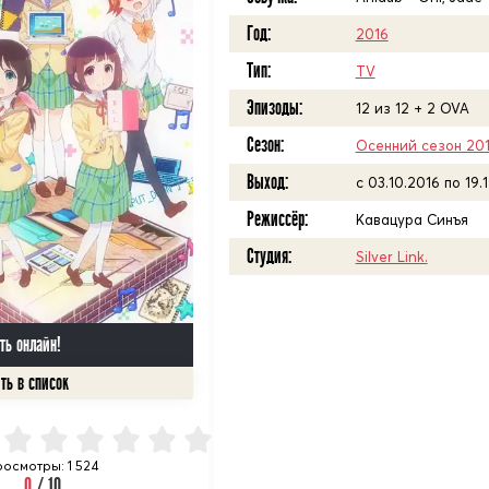
Год:
2016
Тип:
TV
Эпизоды:
12 из 12 + 2 OVA
Сезон:
Осенний сезон 20
Выход:
c 03.10.2016 по 19.
Режиссёр:
Кавацура Синъя
Студия:
Silver Link.
ть онлайн!
осмотры: 1 524
0
/ 10