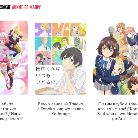
ОХОЖИЕ
АНИМЕ ПО ЖАНРУ
шебная
Вечно ленивый Танака
С этим клубом точн
стричка
/ Tanaka-kun wa Itsumo
что-то не так! / Kon
а R / Nurse
Kedaruge
Bijutsubu ni wa Mond
mugi-chan R
ga Aru!