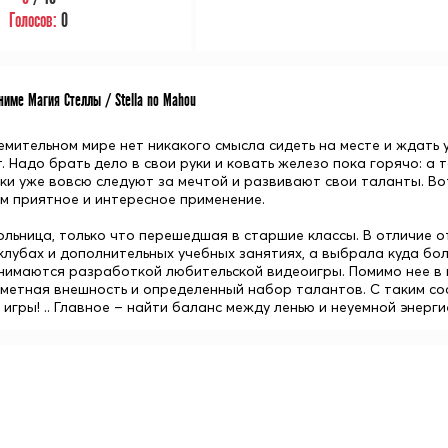
Голосов:
0
име Магия Стеллы / Stella no Mahou
емительном мире нет никакого смысла сидеть на месте и ждать 
. Надо брать дело в свои руки и ковать железо пока горячо: а
ки уже вовсю следуют за мечтой и развивают свои таланты. Во
м приятное и интересное применение.
ольница, только что перешедшая в старшие классы. В отличие о
клубах и дополнительных учебных занятиях, а выбрала куда бол
нимаются разработкой любительской видеоигры. Помимо нее в 
аметная внешность и определенный набор талантов. С таким сос
игры! .. Главное – найти баланс между ленью и неуемной энерг