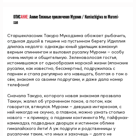
ОПИС
АНИЕ:
Аниме Пляжные приключения Муроми / Namiuchigiwa no Muromi-
san
Старшеклассник
Такуро Мукодзима
обожает рыбачить,
отдыхая душой в тишине на пустынном берегу. Идиллия
длилась недолго: однажды юный удильщик взмахнул
верным спиннингом и выловил русалку
Муроми
– особу
очень милую и общительную. Зеленоволосая гостья,
истомившаяся от однообразия морской жизни (японские
русалки, как известно, бессмертны), подружилась с
парнем и стала регулярно его навещать, болтая о том о
сём, знакомя со своими подругами, и даже дала номер
телефона!
Сначала Такуро, которого новая знакомая прозвала
Таккун, жалел об утраченном покое, а потом, как
говорится, втянулся. Муроми – девушка интересная, с
ней никогда не скучно, а главное, можно узнать столько
нового – к примеру, о падении континента Му, тайфунах-
камикадзэ, подводных дворцах и истинном облике
гималайского йети! А уж подруги и родственницы у
русалочки такие, что иных и захочешь – долго не