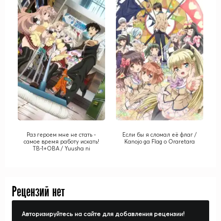
Раз героем мне не стать -
Если бы я сломал её флаг /
самое время работу искать!
Kanojo ga Flag o Oraretara
ТВ-1+ОВА / Yuusha ni
Narenakatta Ore wa
Shibushibu Shuushoku o
Ketsui Shimashita ( YuShibu )
TV-1+OVA
Рецензий нет
Авторизируйтесь на сайте для добавления рецензии!