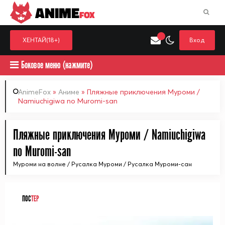
ANIME
FOX
ХЕНТАЙ(18+)
Вход
Боковое меню (нажмите)
AnimeFox
»
Аниме
» Пляжные приключения Муроми /
Namiuchigiwa no Muromi-san
Искать только в категор
Выберите одну категорию для поиска
Аниме
Хент
Пляжные приключения Муроми / Namiuchigiwa
no Muromi-san
Муроми на волне / Русалка Муроми / Русалка Муроми-сан
ПОС
ТЕР