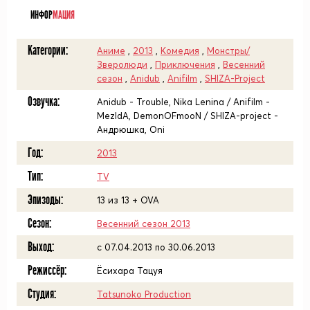
ИНФОР
МАЦИЯ
Категории:
Аниме
,
2013
,
Комедия
,
Монстры/
Зверолюди
,
Приключения
,
Весенний
сезон
,
Anidub
,
Anifilm
,
SHIZA-Project
Озвучка:
Anidub - Trouble, Nika Lenina / Anifilm -
MezIdA, DemonOFmooN / SHIZA-project -
Андрюшка, Oni
Год:
2013
Тип:
TV
Эпизоды:
13 из 13 + OVA
Сезон:
Весенний сезон 2013
Выход:
c 07.04.2013 по 30.06.2013
Режиссёр:
Ёсихара Тацуя
Студия:
Tatsunoko Production