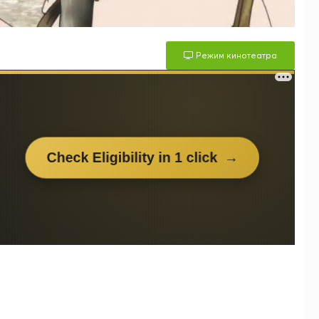
Режим кинотеатра
м