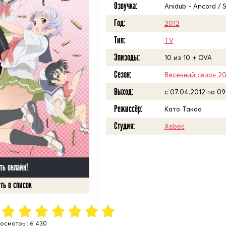
Озвучка:
Anidub - Ancord / 
Год:
2012
Тип:
TV
Эпизоды:
10 из 10 + OVA
Сезон:
Весенний сезон 20
Выход:
c 07.04.2012 по 09
Режиссёр:
Като Такао
Студия:
Xebec
ть онлайн!
осмотры: 6 430