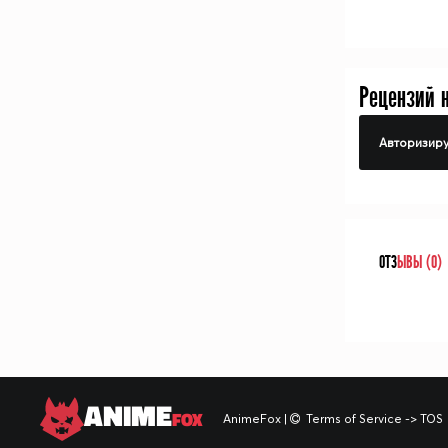
Рецензий 
Авторизиру
ОТЗ
ЫВЫ (0)
ANIME
FOX
AnimeFox
|
Terms of Service -> TOS