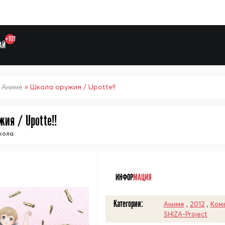
+1177
АЙ
»
Аниме
» Школа оружия / Upotte!!
ия / Upotte!!
Выберите одну категорию дл
кола
ᅠ
ИНФОР
МАЦИЯ
Категории:
Аниме
,
2012
,
Ком
SHIZA-Project