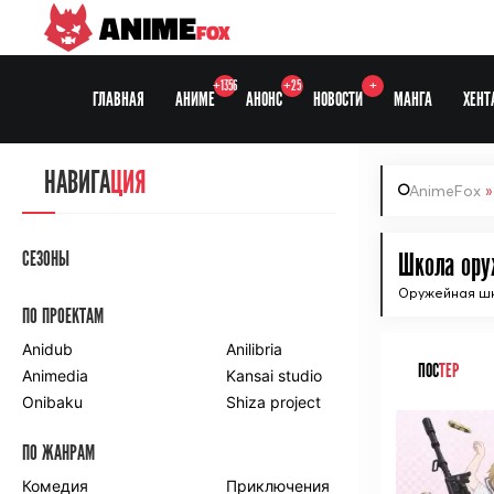
ANIME
FOX
+1356
+25
+
ГЛАВНАЯ
АНИМЕ
АНОНС
НОВОСТИ
МАНГА
ХЕНТ
НАВИГА
ЦИЯ
AnimeFox
СЕЗОНЫ
Школа оруж
Оружейная ш
ПО ПРОЕКТАМ
Anidub
Anilibria
ПОС
ТЕР
Animedia
Kansai studio
Onibaku
Shiza project
ПО ЖАНРАМ
Комедия
Приключения