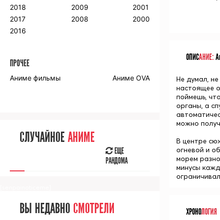
2018
2009
2001
2017
2008
2000
2016
ОПИС
АНИЕ:
Ан
ПРОЧЕЕ
Аниме фильмы
Аниме OVA
Не думал, не
настоящее о
поймешь, чт
органы, а с
автоматичес
можно получ
СЛУЧАЙНОЕ
АНИМЕ
В центре сю
огневой и о
ЕЩЕ
морем разно
РАНДОМА
минусы кажд
ограничивал
[senpainoticeme]
ВЫ НЕДАВНО
СМОТРЕЛИ
ХРОНО
ЛОГИЯ