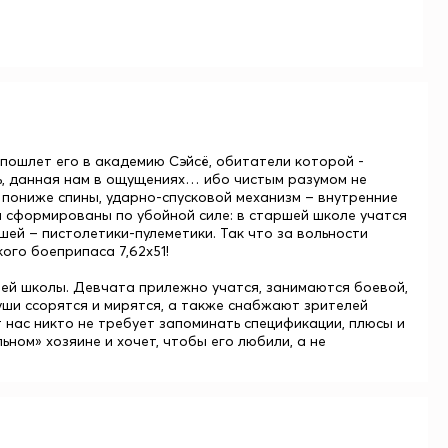
а пошлет его в академию Сэйсё, обитатели которой -
ь, данная нам в ощущениях… ибо чистым разумом не
о пониже спины, ударно-спусковой механизм – внутренние
ы сформированы по убойной силе: в старшей школе учатся
ей – пистолетики-пулеметики. Так что за вольности
ого боеприпаса 7,62х51!
ней школы. Девчата прилежно учатся, занимаются боевой,
уши ссорятся и мирятся, а также снабжают зрителей
нас никто не требует запоминать спецификации, плюсы и
ьном» хозяине и хочет, чтобы его любили, а не