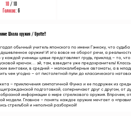
10
/ 10
Голосов:
6
име Школа оружия / Upotte!!
 гадал обычный учитель японского по имени Гэнкоку, что судьб
душевленное оружие! И это вовсе не оборот речи, а реальност
о у каждой ученицы цевье представляет грудь, приклад – то, чт
пусковой крючок… эй, там, взведите уже предохранитель! Класс
кие винтовки, в средней – малокалиберные автоматы, а в младш
ить чем угодно – от пистолетной пули до классического натовск
жета – приключения симпатичной Функо и ее подружек из сред
бщегражданской подготовкой, соперничают друг с другом, от д
образной информации о мире стрелкового оружия. Впрочем, от 
ой модели. Главное – понять: каждое
оружие
мечтает о «правил
ись стрельбой и неполной разборкой!