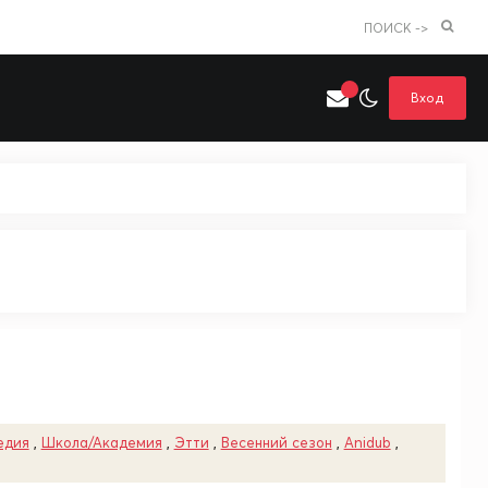
ПОИСК ->
Вход
Искать только в категории
я поиска
Аниме
Хентай
едия
,
Школа/Академия
,
Этти
,
Весенний сезон
,
Anidub
,