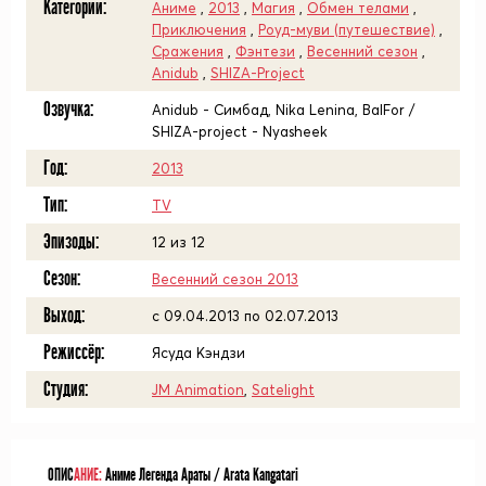
Категории:
Аниме
,
2013
,
Магия
,
Обмен телами
,
Приключения
,
Роуд-муви (путешествие)
,
Сражения
,
Фэнтези
,
Весенний сезон
,
Anidub
,
SHIZA-Project
Озвучка:
Anidub - Симбад, Nika Lenina, BalFor /
SHIZA-project - Nyasheek
Год:
2013
Тип:
TV
Эпизоды:
12 из 12
Сезон:
Весенний сезон 2013
Выход:
c 09.04.2013 по 02.07.2013
Режиссёр:
Ясуда Кэндзи
Студия:
JM Animation
,
Satelight
ОПИС
АНИЕ:
Аниме Легенда Араты / Arata Kangatari