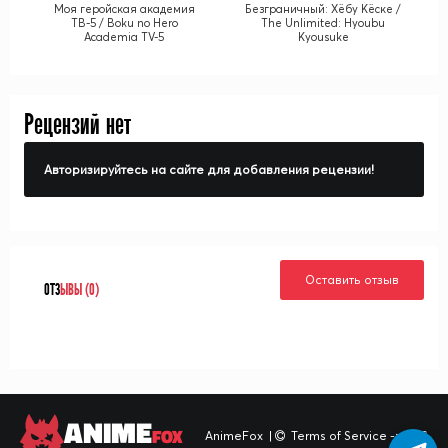
Моя геройская академия
Безграничный: Хёбу Кёске /
ТВ-5 / Boku no Hero
The Unlimited: Hyoubu
Academia TV-5
Kyousuke
Рецензий нет
Авторизируйтесь на сайте для добавления рецензии!
Оставить отзыв
ОТЗ
ЫВЫ (0)
ANIME
FOX
AnimeFox
|
Terms of Service -> TOS