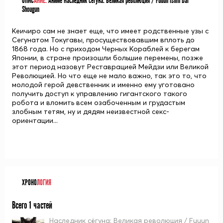
ОПИС
АНИЕ:
Аниме Наследник сёгуна: Великая революция / Fuuun Ishin Dai
Shougun
Кеичиро сам не знает еще, что имеет родственные узы с
Сегунатом Токугавы, просуществовавшим вплоть до
1868 года. Но с приходом Черных Кораблей к берегам
Японии, в стране произошли большие перемены, позже
этот период назовут Реставрацией Мейдзи или Великой
Революцией. Но что еще не мало важно, так это то, что
молодой герой девственник и именно ему уготовано
получить доступ к управлению гигантского такого
робота и вломить всем озабоченным и грудастым
злобным тетям, ну и дядям неизвестной секс-
ориентации...
ХРОНО
ЛОГИЯ
Всего 1 частей
Наследник сёгуна: Великая революция / Fuuun