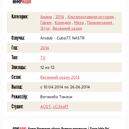
ИНФОР
МАЦИЯ
Категории:
Аниме
,
2014
,
Альтернативная история
,
Гарем
,
Комедия
,
Меха
,
Приключения
,
Этти
,
Весенний сезон
Озвучка:
Anidub - Cuba77, NASTR
Год:
2014
Тип:
TV
Эпизоды:
12 из 12
Сезон:
Весенний сезон 2014
Выход:
c 10.04.2014 по 26.06.2014
Режиссёр:
Ватанабэ Такаси
Студия:
ACGT
,
J.C.Staff