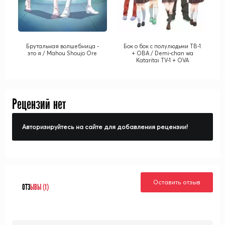
Брутальная волшебница -
Бок о бок с полулюдьми ТВ-1
это я / Mahou Shoujo Ore
+ ОВА / Demi-chan wa
Kataritai TV-1 + OVA
Рецензий нет
Авторизируйтесь на сайте для добавления рецензии!
Оставить отзыв
ОТЗ
ЫВЫ (1)