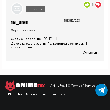
0
Не в сети
1.06.2020, 12:33
NaZi_LumPur
Хорошее ание
РАНГ - III
Следующее звание:
До следующего звания Пользователю осталось 15
комментариев
Ответить
ANIME
FOX
AnimeFox
|
Terms of Service -> TOS
|
Contact Us Here/Написать на почту