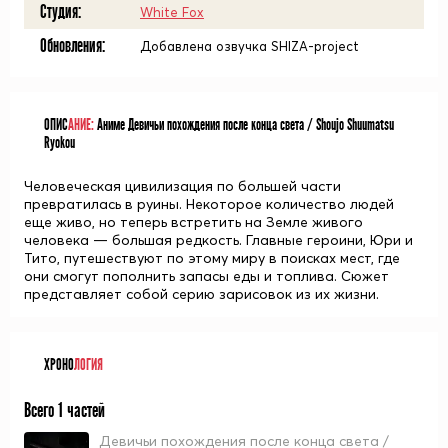
Студия:
White Fox
Обновления:
Добавлена озвучка SHIZA-project
ОПИС
АНИЕ:
Аниме Девичьи похождения после конца света / Shoujo Shuumatsu
Ryokou
Человеческая цивилизация по большей части
превратилась в руины. Некоторое количество людей
еще живо, но теперь встретить на Земле живого
человека — большая редкость. Главные героини, Юри и
Тито, путешествуют по этому миру в поисках мест, где
они смогут пополнить запасы еды и топлива. Сюжет
представляет собой серию зарисовок из их жизни.
ХРОНО
ЛОГИЯ
Всего 1 частей
Девичьи похождения после конца света /