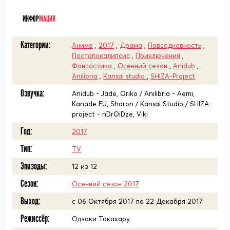
ᅠ
ИНФОР
МАЦИЯ
Категории:
Аниме
,
2017
,
Драма
,
Повседневность
,
Постапокалипсис
,
Приключения
,
Фантастика
,
Осенний сезон
,
Anidub
,
Anilibria
,
Kansai studio
,
SHIZA-Project
Озвучка:
Anidub - Jade, Oriko / Anilibria - Aemi,
Kanade EU, Sharon / Kansai Studio / SHIZA-
project - nDrOiDze, Viki
Год:
2017
Тип:
TV
Эпизоды:
12 из 12
Сезон:
Осенний сезон 2017
Выход:
c 06 Октября 2017 по 22 Декабря 2017
Режиссёр:
Одзаки Такахару