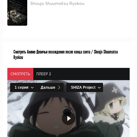
Shoujo Shuumatsu Ryokou
Смотреть Аниме Девичьи похождения после конца света / Shoujo Shuumatsu
Ryokou
СМОТРЕТЬ
ПЛЕЕР 2