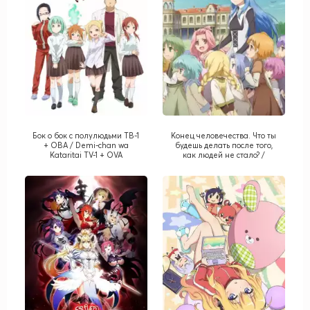
Бок о бок с полулюдьми ТВ-1
Конец человечества. Что ты
+ ОВА / Demi-chan wa
будешь делать после того,
Kataritai TV-1 + OVA
как людей не стало? /
Shuumatsu Nani
Shitemasuka? Isogashii
Desuka? Sukutte Moratte Ii
Desuka?