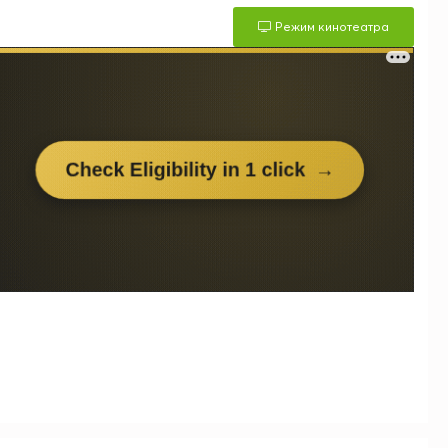
Режим кинотеатра
м