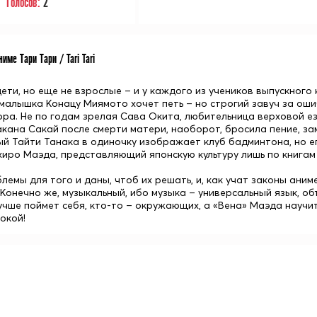
Голосов:
2
име Тари Тари / Tari Tari
дети, но еще не взрослые – и у каждого из учеников выпускног
 малышка
Конацу Миямото
хочет петь – но строгий завуч за ош
ора. Не по годам зрелая
Сава Окита
, любительница верховой ез
акана Сакай
после смерти
матери
, наоборот, бросила пение, за
ый
Тайти Танака
в одиночку изображает клуб бадминтона, но е
хиро Маэда
, представляющий японскую культуру лишь по книга
блемы для того и даны, чтоб их решать, и, как учат законы ани
 Конечно же, музыкальный, ибо музыка – универсальный язык, о
учше поймет себя, кто-то – окружающих, а «Вена» Маэда научит
окой!