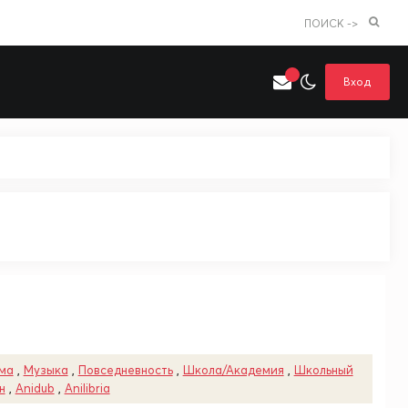
ПОИСК ->
Вход
Искать только в категории
я поиска
Аниме
Хентай
ма
,
Музыка
,
Повседневность
,
Школа/Академия
,
Школьный
н
,
Anidub
,
Anilibria