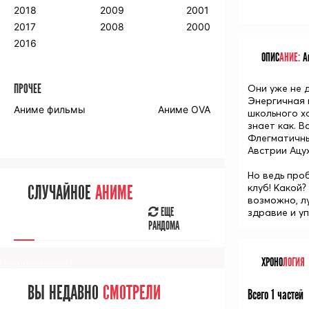
2018
2009
2001
2017
2008
2000
2016
ОПИС
АНИЕ:
Ан
ПРОЧЕЕ
Они уже не 
Энергичная
Аниме фильмы
Аниме OVA
школьного х
знает как.
В
Флегматичн
Австрии
Ацу
Но ведь про
клуб! Какой?
СЛУЧАЙНОЕ
АНИМЕ
возможно, л
ЕЩЕ
здравие и уп
РАНДОМА
ХРОНО
ЛОГИЯ
[senpainoticeme]
ВЫ НЕДАВНО
СМОТРЕЛИ
Всего 1 частей