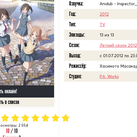
Озвучка:
Anidub - Inspector_
Год:
2012
Тип:
TV
Эпизоды:
13 из 13
Сезон:
Летний сезон 2012
Выход:
c 01.07.2012 по 23
Режиссёр:
Хасимото Масака
Студия:
P.A. Works
ть онлайн!
осмотры: 2 554
10
/ 10