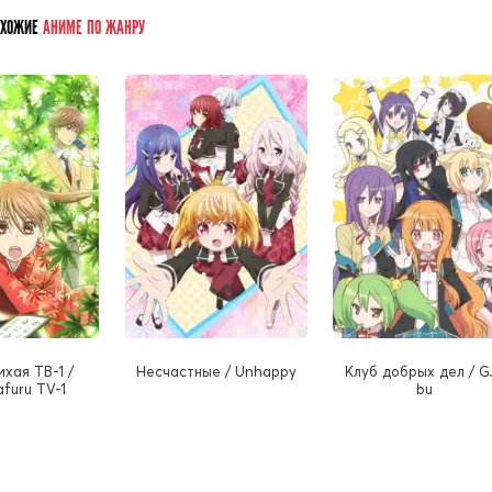
ОХОЖИЕ
АНИМЕ ПО ЖАНРУ
ихая ТВ-1 /
Несчастные / Unhappy
Клуб добрых дел / G
afuru TV-1
bu