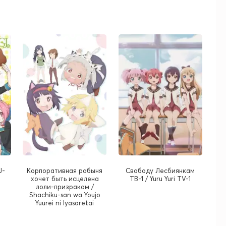
J-
Корпоративная рабыня
Cвободу Лесбиянкам
хочет быть исцелена
ТВ-1 / Yuru Yuri TV-1
лоли-призраком /
Shachiku-san wa Youjo
Yuurei ni Iyasaretai