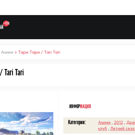
+1174
АЙ
»
Аниме
» Тари Тари / Tari Tari
 Tari Tari
Выберите одну категорию дл
ᅠ
ИНФОР
МАЦИЯ
Категории:
Аниме
,
2012
,
Дра
клуб
,
Летний сезо