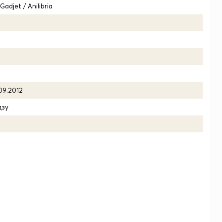
Gadjet / Anilibria
.09.2012
дзу