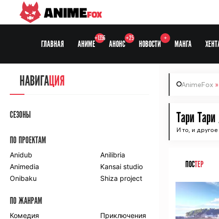
ANIME
FOX
+1356
+25
+
ГЛАВНАЯ
АНИМЕ
АНОНС
НОВОСТИ
МАНГА
ХЕНТ
НАВИГА
ЦИЯ
AnimeFox
СЕЗОНЫ
Тари Тари /
И то, и другое
ПО ПРОЕКТАМ
Anidub
Anilibria
ПОС
ТЕР
Animedia
Kansai studio
Onibaku
Shiza project
ПО ЖАНРАМ
Комедия
Приключения