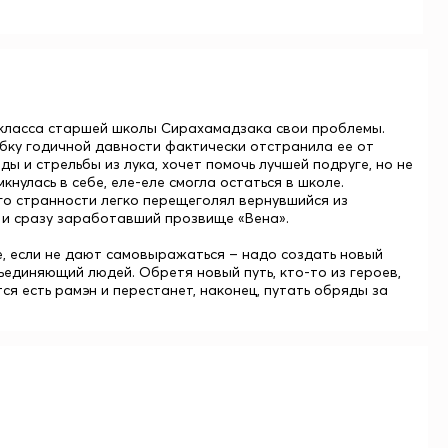
о класса старшей школы Сирахамадзака свои проблемы.
ибку годичной давности фактически отстранила ее от
ды и стрельбы из лука, хочет помочь лучшей подруге, но не
мкнулась в себе, еле-еле смогла остаться в школе.
го странности легко перещеголял вернувшийся из
м и сразу заработавший прозвище «Вена».
ме, если не дают самовыражаться – надо создать новый
бъединяющий людей. Обретя новый путь, кто-то из героев,
ся есть рамэн и перестанет, наконец, путать обряды за