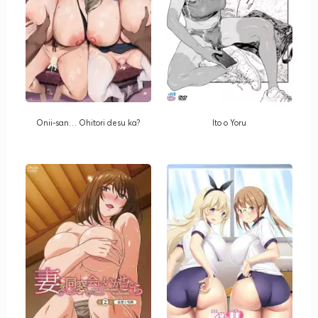
Onii-san… Ohitori desu ka?
Ito o Yoru