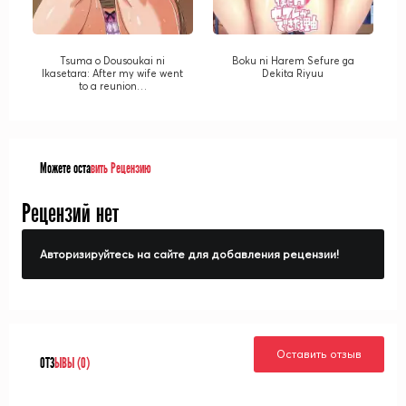
Tsuma o Dousoukai ni
Boku ni Harem Sefure ga
Ikasetara: After my wife went
Dekita Riyuu
to a reunion…
Можете оста
вить Рецензию
Рецензий нет
Авторизируйтесь на сайте для добавления рецензии!
Оставить отзыв
ОТЗ
ЫВЫ (0)