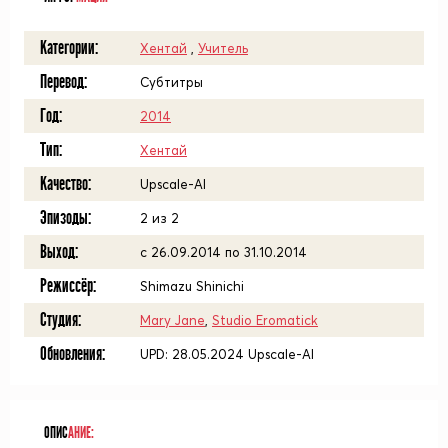
Категории:
Хентай
,
Учитель
Перевод:
Субтитры
Год:
2014
Тип:
Хентай
Качество:
Upscale-AI
Эпизоды:
2 из 2
Выход:
с 26.09.2014 по 31.10.2014
Режиссёр:
Shimazu Shinichi
Студия:
Mary Jane
,
Studio Eromatick
Обновления:
UPD: 28.05.2024 Upscale-AI
ОПИС
АНИЕ: