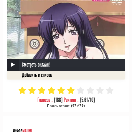
Смотреть онлайн!
Голосов :
[
188
]
Рейтинг :
[
5.61
/10]
Просмотров: (97 679)
ᅠ
ИНФОР
МАЦИЯ