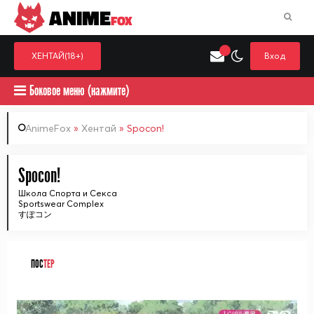
ANIME
FOX
ХЕНТАЙ(18+)
Вход
Боковое меню (нажмите)
AnimeFox
»
Хентай
» Spocon!
Искать только в категор
Spocon!
Выберите одну категорию для поиска
Аниме
Хент
Школа Спорта и Секса
Sportswear Complex
すぽコン
ПОС
ТЕР
ᅠ