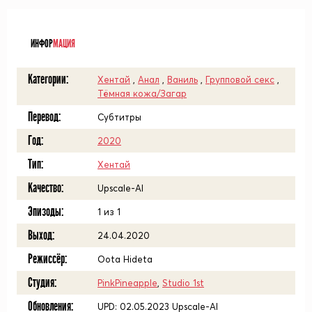
ᅠ
ИНФОР
МАЦИЯ
Категории:
Хентай
,
Анал
,
Ваниль
,
Групповой секс
,
Тёмная кожа/Загар
Перевод:
Субтитры
Год:
2020
Тип:
Хентай
Качество:
Upscale-AI
Эпизоды:
1 из 1
Выход:
24.04.2020
Режиссёр:
Oota Hideta
Студия:
PinkPineapple
,
Studio 1st
Обновления:
UPD: 02.05.2023 Upscale-AI