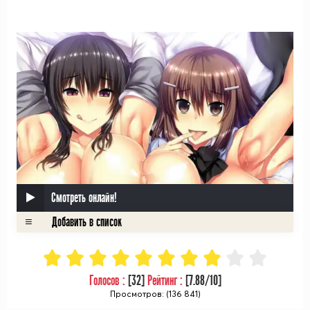
ᅠ
Смотреть онлайн!
Голосов :
[
32
]
Рейтинг :
[
7.88
/10]
Просмотров: (136 841)