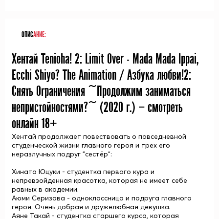
ОПИС
АНИЕ:
Хентай Tenioha! 2: Limit Over - Mada Mada Ippai,
Ecchi Shiyo? The Animation / Азбука любви!2:
Снять Ограничения ~Продолжим заниматься
непристойностями?~ (
2020
г.) — смотреть
онлайн 18+
Хентай продолжает повествовать о повседневной
студенческой жизни главного героя и трёх его
неразлучных подруг "сестёр":
Хината Юцуки - студентка первого кура и
непревзойденная красотка, которая не имеет себе
равных в академии.
Аюми Серизава - одноклассница и подруга главного
героя. Очень добрая и дружелюбная девушка.
Аяне Такай - студентка старшего курса, которая