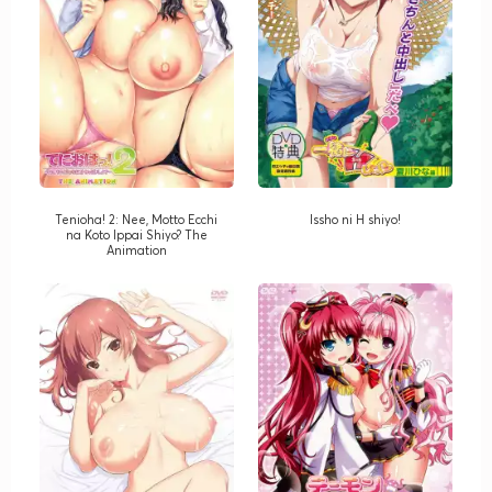
Tenioha! 2: Nee, Motto Ecchi
Issho ni H shiyo!
na Koto Ippai Shiyo? The
Animation