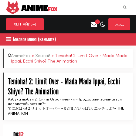
ANIME
FOX
ХЕНТАЙ(18+)
Вход
Боковое меню (нажмите)
AnimeFox
»
Хентай
» Tenioha! 2: Limit Over - Mada Mada
Ippai, Ecchi Shiyo? The Animation
Искать только в категор
Выберите одну категорию для поиска
Аниме
Хент
Tenioha! 2: Limit Over - Mada Mada Ippai, Ecchi
Shiyo? The Animation
Азбука любви!2: Снять Ограничения ~Продолжим заниматься
непристойностями?~
てにおはっ! 2 リミットオーバー ~まだまだいっぱい, エッチしよ?~ THE
ANIMATION
ПОС
ТЕР