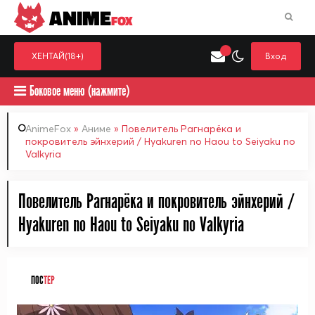
ANIME
FOX
ХЕНТАЙ(18+)
Вход
Боковое меню (нажмите)
AnimeFox
»
Аниме
» Повелитель Рагнарёка и
покровитель эйнхерий / Hyakuren no Haou to Seiyaku no
Valkyria
Искать только в категор
Выберите одну категорию для поиска
Аниме
Хент
Повелитель Рагнарёка и покровитель эйнхерий /
Hyakuren no Haou to Seiyaku no Valkyria
ПОС
ТЕР