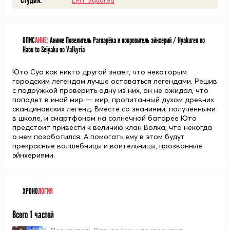
Студия:
EMT Squared
ОПИС
АНИЕ:
Аниме Повелитель Рагнарёка и покровитель эйнхерий / Hyakuren no
Haou to Seiyaku no Valkyria
Юто Суо как никто другой знает, что некоторым
городским легендам лучше оставаться легендами. Решив
с подружкой проверить одну из них, он не ожидал, что
попадет в иной мир — мир, пропитанный духом древних
скандинавских легенд. Вместе со знаниями, полученными
в школе, и смартфоном на солнечной батарее Юто
предстоит привести к величию клан Волка, что некогда
о нем позаботился. А помогать ему в этом будут
прекрасные волшебницы и воительницы, прозванные
эйнхериями.
ХРОНО
ЛОГИЯ
Всего 1 частей