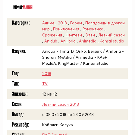
ИНФОР
МАЦИЯ
Категории:
Аниме
,
2018
,
Гарем
,
Попаданцы в другой
мир
,
Приключения
,
Романтика
,
Сражения
,
Фэнтези
,
Этти
,
Летний сезон
,
Anidub
,
Anilibria
,
Animedia
,
Kansai studio
Озвучка:
Anidub - Trina_D, Oriko, Berserk / Anilibria -
Sharon, MyAska / Animedia - KASHI,
MezIdA, KingMaster / Kansai Studio
Год:
2018
Тип:
TV
Эпизоды:
12 из 12
Сезон:
Летний сезон 2018
Выход:
c 08.07.2018 по 23.09.2018
Режиссёр:
Кобаяси Косукэ