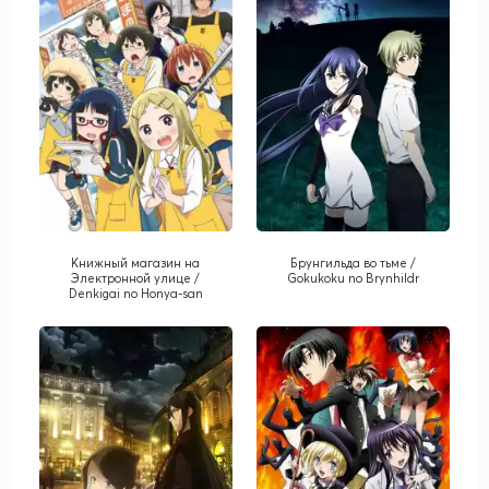
Книжный магазин на
Брунгильда во тьме /
Электронной улице /
Gokukoku no Brynhildr
Denkigai no Honya-san