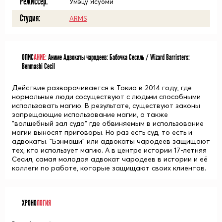
Режиссёр:
Умэцу Ясуоми
Студия:
ARMS
ОПИС
АНИЕ:
Аниме Адвокаты чародеев: Бабочка Сесиль / Wizard Barristers:
Benmashi Cecil
Действие разворачивается в Токио в 2014 году, где
нормальные люди сосуществуют с людьми способными
использовать магию. В результате, существуют законы
запрещающие использование магии, а также
"волшебный зал суда" где обвиняемым в использование
магии выносят приговоры. Но раз есть суд, то есть и
адвокаты. "Бэнмаши" или адвокаты чародеев защищают
тех, кто использует магию. А в центре истории 17-летняя
Сесил, самая молодая адвокат чародеев в истории и её
коллеги по работе, которые защищают своих клиентов.
ХРОНО
ЛОГИЯ