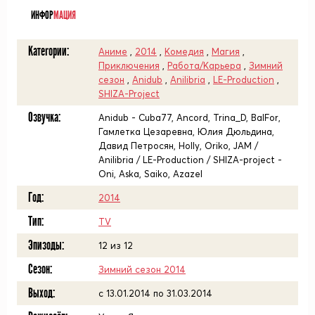
ИНФОР
МАЦИЯ
Категории:
Аниме
,
2014
,
Комедия
,
Магия
,
Приключения
,
Работа/Карьера
,
Зимний
сезон
,
Anidub
,
Anilibria
,
LE-Production
,
SHIZA-Project
Озвучка:
Anidub - Cuba77, Ancord, Trina_D, BalFor,
Гамлетка Цезаревна, Юлия Дюльдина,
Давид Петросян, Holly, Oriko, JAM /
Anilibria / LE-Production / SHIZA-project -
Oni, Aska, Saiko, Azazel
Год:
2014
Тип:
TV
Эпизоды:
12 из 12
Сезон:
Зимний сезон 2014
Выход:
c 13.01.2014 по 31.03.2014