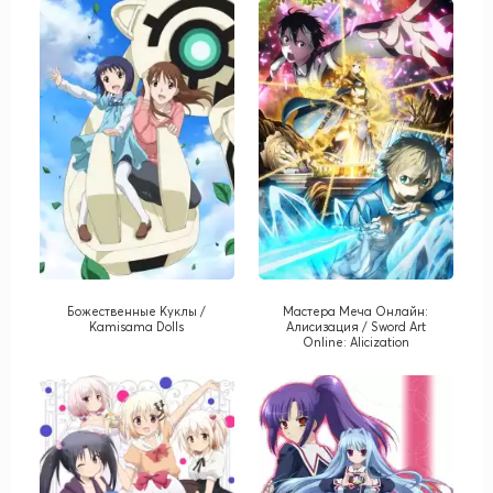
Божественные Куклы /
Мастера Меча Онлайн:
Kamisama Dolls
Алисизация / Sword Art
Online: Alicization