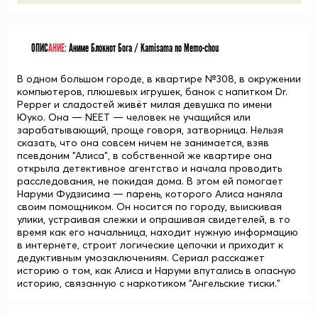
ОПИС
АНИЕ:
Аниме Блокнот Бога / Kamisama no Memo-chou
В одном большом городе, в квартире №308, в окружении
компьютеров, плюшевых игрушек, банок с напитком Dr.
Pepper и сладостей живёт милая девушка по имени
Юуко. Она — NEET — человек не учащийся или
зарабатывающий, проще говоря, затворница. Нельзя
сказать, что она совсем ничем не занимается, взяв
псевдоним "Алиса", в собственной же квартире она
открыла детективное агентство и начала проводить
расследования, не покидая дома. В этом ей помогает
Наруми Фудзисима — парень, которого Алиса наняла
своим помощником. Он носится по городу, выискивая
улики, устраивая слежки и опрашивая свидетелей, в то
время как его начальница, находит нужную информацию
в интернете, строит логические цепочки и приходит к
дедуктивным умозаключениям. Сериал расскажет
историю о том, как Алиса и Наруми впутались в опасную
историю, связанную с наркотиком "Ангельские тиски."