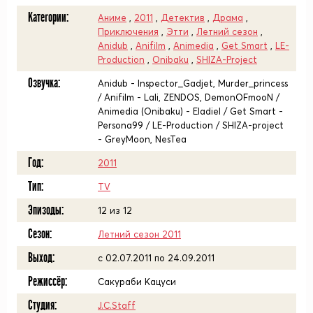
Категории:
Аниме
,
2011
,
Детектив
,
Драма
,
Приключения
,
Этти
,
Летний сезон
,
Anidub
,
Anifilm
,
Animedia
,
Get Smart
,
LE-
Production
,
Onibaku
,
SHIZA-Project
Озвучка:
Anidub - Inspector_Gadjet, Murder_princess
/ Anifilm - Lali, ZENDOS, DemonOFmooN /
Animedia (Onibaku) - Eladiel / Get Smart -
Persona99 / LE-Production / SHIZA-project
- GreyMoon, NesTea
Год:
2011
Тип:
TV
Эпизоды:
12 из 12
Сезон:
Летний сезон 2011
Выход:
c 02.07.2011 по 24.09.2011
Режиссёр:
Сакураби Кацуси
Студия:
J.C.Staff