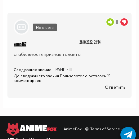
0
Не в сети
26.10.2022, 21:54
xoma167
стабильность признак таланта
РАНГ - III
Следующее звание:
До следующего звания Пользователю осталось 15
комментариев
Ответить
ANIME
FOX
AnimeFox
|
Terms of Service -> TOS