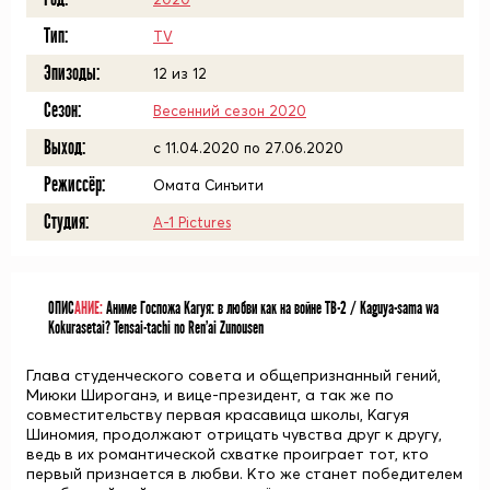
Тип:
TV
Эпизоды:
12 из 12
Сезон:
Весенний сезон 2020
Выход:
c 11.04.2020 по 27.06.2020
Режиссёр:
Омата Синъити
Студия:
A-1 Pictures
ОПИС
АНИЕ:
Аниме Госпожа Кагуя: в любви как на войне ТВ-2 / Kaguya-sama wa
Kokurasetai? Tensai-tachi no Ren'ai Zunousen
Глава студенческого совета и общепризнанный гений,
Миюки Широганэ, и вице-президент, а так же по
совместительству первая красавица школы, Кагуя
Шиномия, продолжают отрицать чувства друг к другу,
ведь в их романтической схватке проиграет тот, кто
первый признается в любви. Кто же станет победителем