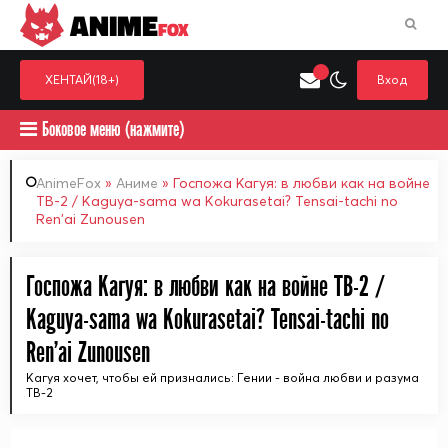
ANIME
FOX
ХЕНТАЙ(18+)
Вход
Боковое меню (нажмите)
AnimeFox
»
Аниме
» Госпожа Кагуя: в любви как на войне
ТВ-2 / Kaguya-sama wa Kokurasetai? Tensai-tachi no
Ren'ai Zunousen
Искать только в категор
Выберите одну категорию для поиска
Аниме
Хент
Госпожа Кагуя: в любви как на войне ТВ-2 /
Kaguya-sama wa Kokurasetai? Tensai-tachi no
Ren'ai Zunousen
Кагуя хочет, чтобы ей признались: Гении - война любви и разума
ТВ-2