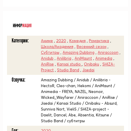
ᅠ
ИНФОР
МАЦИЯ
Категории:
Аниме
,
2020
,
Комедия
,
Романтика
,
Школа/Академия
,
Весенний сезон
,
Субтитры
,
Amazing Dubbing
,
Aniraccoon
,
Anidub
,
Anilibria
,
AniMaunt
,
Animedia
,
AniRise
,
Kansai studio
,
Onibaku
,
SHIZA-
Project
,
Studio Band
,
Jisedai
Озвучка:
Amazing Dubbing / Anidub / Anilibria -
HectoR, Cleo-chan, Hekomi / AniMaunt /
Animedia - FREYA, NAZEL, Neonoir,
Wicked_Wayfarer / Aniraccoon / AniRise /
Jisedai / Kansai Studio / Onibaku - Absurd,
Sunniva Nort, VieliS / SHIZA-project -
Daelit, Dancel, Abe, Absentia, Kitsune /
Studio Band / субтитры
Год:
2020