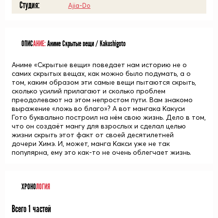
Студия:
Ajia-Do
ОПИС
АНИЕ:
Аниме Скрытые вещи / Kakushigoto
Аниме «Скрытые вещи» поведает нам историю не о
самих скрытых вещах, как можно было подумать, а о
том, каким образом эти самые вещи пытаются скрыть,
сколько усилий прилагают и сколько проблем
преодолевают на этом непростом пути. Вам знакомо
выражение «ложь во благо»? А вот мангака Какуси
Гото буквально построил на нём свою жизнь. Дело в том,
что он создаёт мангу для взрослых и сделал целью
жизни скрыть этот факт от своей десятилетней
дочери Химэ. И, может, манга Какси уже не так
популярна, ему это как-то не очень облегчает жизнь.
ХРОНО
ЛОГИЯ
Всего 1 частей