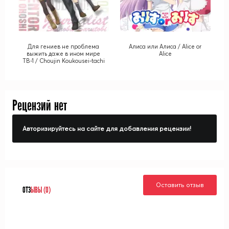
Для гениев не проблема
Алиса или Алиса / Alice or
выжить даже в ином мире
Alice
ТВ-1 / Choujin Koukousei-tachi
wa Isekai demo Yoyuu de
Ikinuku you desu! TV-1
Рецензий нет
Авторизируйтесь на сайте для добавления рецензии!
Оставить отзыв
ОТЗ
ЫВЫ (0)