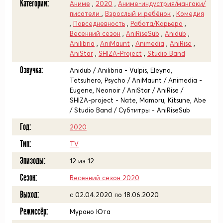
Категории:
Аниме
,
2020
,
Аниме-индустрия/мангаки/
писатели
,
Взрослый и ребёнок
,
Комедия
,
Повседневность
,
Работа/Карьера
,
Весенний сезон
,
AniRiseSub
,
Anidub
,
Anilibria
,
AniMaunt
,
Animedia
,
AniRise
,
AniStar
,
SHIZA-Project
,
Studio Band
Озвучка:
Anidub / Anilibria - Vulpis, Eleyna,
Tetsuhero, Psycho / AniMaunt / Animedia -
Eugene, Neonoir / AniStar / AniRise /
SHIZA-project - Nate, Mamoru, Kitsune, Abe
/ Studio Band / Субтитры - AniRiseSub
Год:
2020
Тип:
TV
Эпизоды:
12 из 12
Сезон:
Весенний сезон 2020
Выход:
c 02.04.2020 по 18.06.2020
Режиссёр:
Мурано Юта