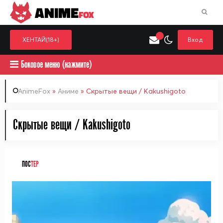
ANIME
FOX
ХЕНТАЙ(18+)
Вход
Боковое меню (нажмите)
AnimeFox
»
Аниме
» Скрытые вещи / Kakushigoto
Искать только в категор
Скрытые вещи / Kakushigoto
Выберите одну категорию для поиска
Аниме
Хент
ПОС
ТЕР