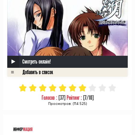
Смотреть онлайн!
Голосов :
[
37
]
Рейтинг :
[
7
/10]
Просмотров: (114 525)
ᅠ
ИНФОР
МАЦИЯ