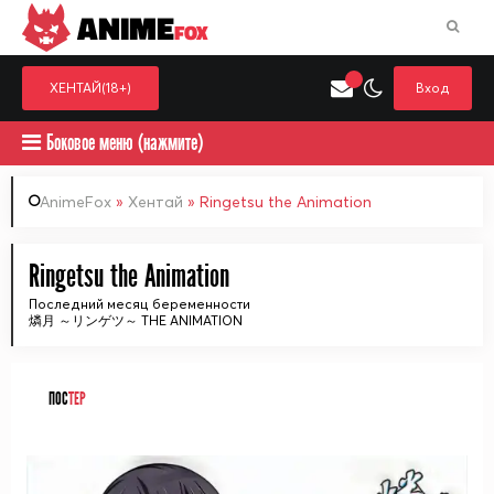
ANIME
FOX
ХЕНТАЙ(18+)
Вход
Боковое меню (нажмите)
AnimeFox
»
Хентай
» Ringetsu the Animation
Искать только в категор
Ringetsu the Animation
Выберите одну категорию для поиска
Аниме
Хент
Последний месяц беременности
燐月 ～リンゲツ～ THE ANIMATION
ПОС
ТЕР
ᅠ