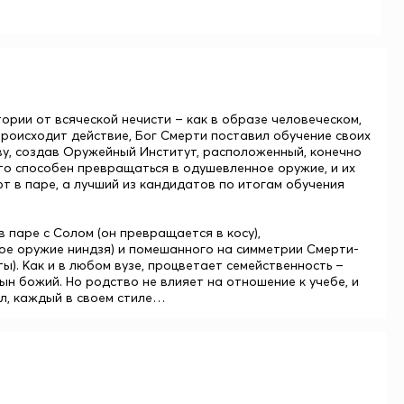
рии от всяческой нечисти – как в образе человеческом,
 происходит действие, Бог Смерти поставил обучение своих
у, создав Оружейный Институт, расположенный, конечно
кто способен превращаться в одушевленное оружие, и их
 в паре, а лучший из кандидатов по итогам обучения
 паре с Солом (он превращается в косу),
ое оружие ниндзя) и помешанного на симметрии Смерти-
). Как и в любом вузе, процветает семейственность –
н божий. Но родство не влияет на отношение к учебе, и
ил, каждый в своем стиле…