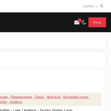
ПОИСК ->
Вход
Искать только в категории
я поиска
Аниме
Хентай
едия
,
Приключения
,
Сёнэн
,
Фэнтези
,
Весенний сезон
,
ifilm
,
Anilibria
ifilm - Lisek / Anilibria - Zendos, Eladiel, Lupin