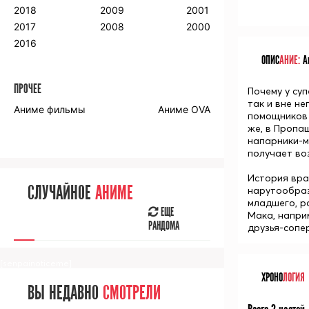
2018
2009
2001
2017
2008
2000
2016
ОПИС
АНИЕ:
Ан
ПРОЧЕЕ
Почему у су
так и вне не
Аниме фильмы
Аниме OVA
помощников 
же, в Пропа
напарники-м
получает во
История вра
СЛУЧАЙНОЕ
АНИМЕ
нарутообраз
младшего, р
ЕЩЕ
Мака, напри
РАНДОМА
друзья-сопе
[senpainoticeme]
ХРОНО
ЛОГИЯ
ВЫ НЕДАВНО
СМОТРЕЛИ