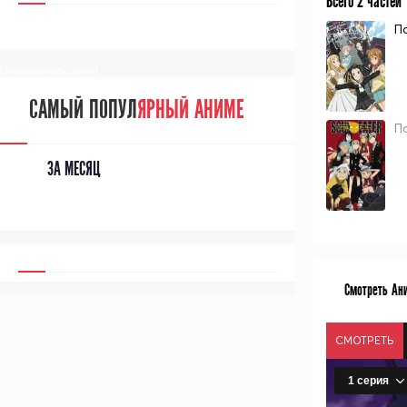
Всего 2 частей
П
[/senpainoticeme]
САМЫЙ ПОПУЛ
ЯРНЫЙ АНИМЕ
П
ЗА МЕСЯЦ
Смотреть Ан
СМОТРЕТЬ