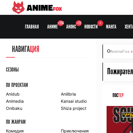
ANIME
FOX
+1356
+25
+
ГЛАВНАЯ
АНИМЕ
АНОНС
НОВОСТИ
МАНГА
ХЕНТ
НАВИГА
ЦИЯ
AnimeFox
СЕЗОНЫ
Пожирател
ПО ПРОЕКТАМ
Anidub
Anilibria
ПОС
ТЕР
Animedia
Kansai studio
Onibaku
Shiza project
ПО ЖАНРАМ
Комедия
Приключения