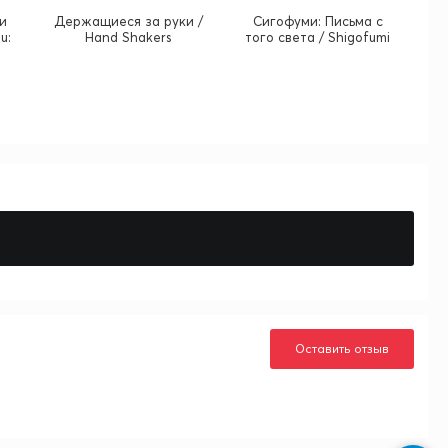
ои
Держащиеся за руки /
Сигофуми: Письма с
u:
Hand Shakers
того света / Shigofumi
Оставить отзыв