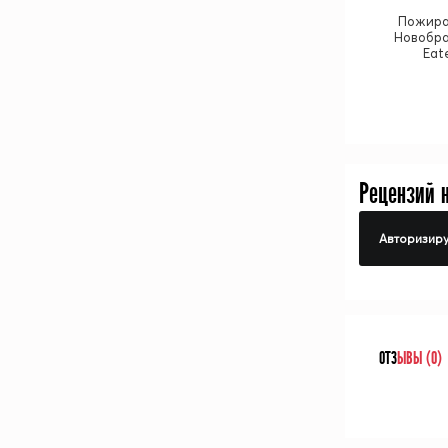
Пожира
Новобра
Eat
Рецензий 
Авторизиру
ОТЗ
ЫВЫ (0)