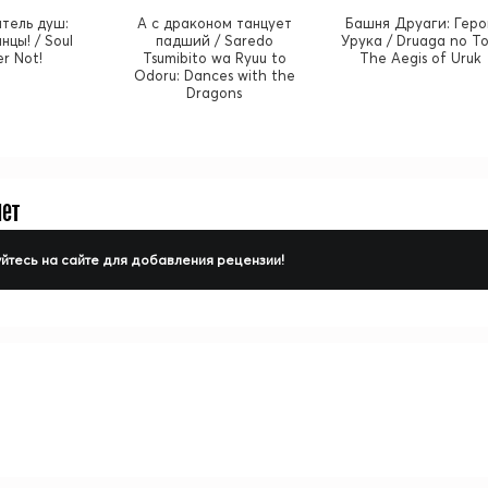
тель душ:
А с драконом танцует
Башня Друаги: Гер
нцы! / Soul
падший / Saredo
Урука / Druaga no To
er Not!
Tsumibito wa Ryuu to
The Aegis of Uruk
Odoru: Dances with the
Dragons
нет
йтесь на сайте для добавления рецензии!