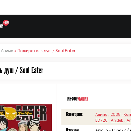
+1174
АЙ
»
Аниме
» Пожиратель душ / Soul Eater
ь душ / Soul Eater
Выберите одну категорию дл
ᅠ
ИНФОР
МАЦИЯ
Категории:
Аниме
,
2008
,
Ком
BD720
,
Anidub
,
An
Озвучка:
Anidub - Cuba77 / An