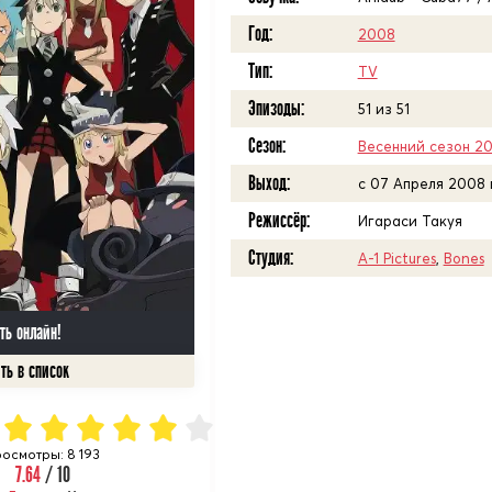
Год:
2008
Тип:
TV
Эпизоды:
51 из 51
Сезон:
Весенний сезон 2
Выход:
c 07 Апреля 2008
Режиссёр:
Игараси Такуя
Студия:
A-1 Pictures
,
Bones
ть онлайн!
осмотры: 8 193
7.64
/ 10