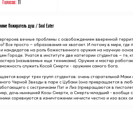
Голосов:
11
име Пожиратель душ / Soul Eater
пергероев вечные проблемы с освобождением вверенной террито
го? Все просто – образования не хватает. И потому в мире, где
и кандидатов на роль божественного оружия на научную основ
щем Городе. Учатся в институте две категории студентов – те, 
астера (называемые еще техниками). Оружие и мастер работают
зможность служить Косой Смерти - оружием самого бога.
щается вокруг трех групп студентов: очень старательной Маки в
ного Черной Звезды в паре с Цубаки (она превращается в люб
аботающего с сестричками Пэт и Лиз (превращаются в пистолеты
мер, дочь нынешней Косы Смерти, а Смерть-младший - вообще сы
рники соревнуются в изничтожении нечисти честно и изо всех с