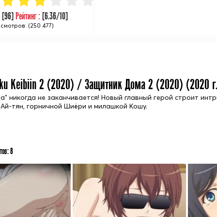
:
[
96
]
Рейтинг :
[
6.36
/10]
смотров: (250 477)
aku Keibiin 2 (2020) / Защитник Дома 2 (2020) (
2020
г
а" никогда не заканчивается! Новый главный герой строит инт
 Ай-тян, горничной Шиёри и милашкой Кошу.
тов:
8