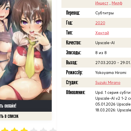
Инцест
,
Милф
Перевод:
Субтитры
Год:
2020
Тип:
Хентай
Качество:
Upscale-AI
Эпизоды:
8 из 8
Выход:
27.03.2020 - 29.01
Режиссёр:
Yokoyama Hiromi
Студия:
Suzuki Mirano
Обновления:
Upd. 1 серия субтит
Upscale-AI v2 1-2 с
05.01.2026 Upscale
ть онлайн!
18.03.2026: Upscal