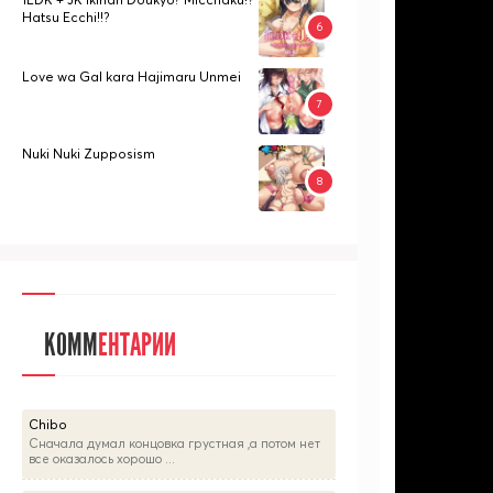
Hatsu Ecchi!!?
Love wa Gal kara Hajimaru Unmei
Nuki Nuki Zupposism
КОММ
ЕНТАРИИ
Chibo
Сначала думал концовка грустная ,а потом нет
все оказалось хорошо ...