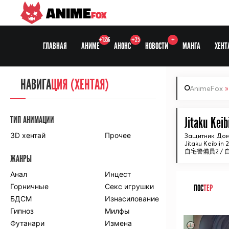
ANIME
FOX
+1356
+25
+
ГЛАВНАЯ
АНИМЕ
АНОНС
НОВОСТИ
МАНГА
ХЕНТ
НАВИГА
НАВИГА
ЦИЯ
ЦИЯ (ХЕНТАЯ)
AnimeFox
СЕЗОНЫ
ТИП АНИМАЦИИ
Jitaku Kei
3D хентай
Прочее
Защитник Дом
Jitaku Keibiin
ПО ПРОЕКТАМ
自宅警備員2 /
ЖАНРЫ
Anidub
Anilibria
Animedia
Анал
Kansai studio
Инцест
Onibaku
Горничные
Shiza project
Секс игрушки
ПОС
ТЕР
БДСМ
Изнасилование
ПО ЖАНРАМ
Гипноз
Милфы
ᅠ
Футанари
Измена
Комедия
Приключения