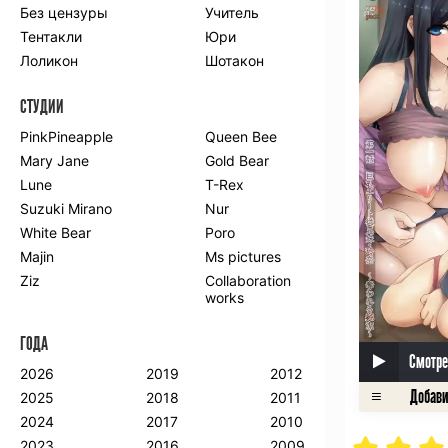
Без цензуры
Учитель
Романтика
Школа
Тентакли
Юри
Этти
Боевые
искусства
Лоликон
Шотакон
Вампиры
Военные
СТУДИИ
Гарем
Демоны
Драма
Игры
PinkPineapple
Queen Bee
Исторический
Магия
Mary Jane
Gold Bear
Фантастика
Фэнтези
Lune
T-Rex
Мистика
Попаданцы в
Suzuki Mirano
Nur
другой мир
White Bear
Poro
Хентай
Majin
Ms pictures
Ziz
Collaboration
ПО ГОДУ
works
2024
2015
2007
ГОДА
2023
2014
2006
Смотре
2022
2013
2005
2026
2019
2012
2021
2012
2004
2025
2018
2011
2020
2011
2003
2024
2017
2010
2019
2010
2002
2023
2016
2009