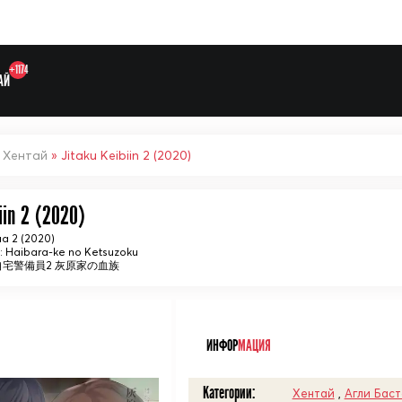
+1174
АЙ
»
Хентай
» Jitaku Keibiin 2 (2020)
biin 2 (2020)
а 2 (2020)
 2: Haibara-ke no Ketsuzoku
 自宅警備員2 灰原家の血族
Выберите одну категорию дл
ᅠ
ИНФОР
МАЦИЯ
Категории:
Хентай
,
Агли Бас