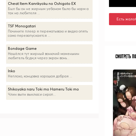
Cheat Item Kanrikyoku no Oshigoto EX
Был бы он не жирным уебаном было бы норм а
так на любителя ...
Есть жало
TSF Monogatari
Почините плеер я перематываю и видео опять
само перезапускается ...
Bondage Game
Нашёлся тут жирный вонючий маменькин
СМОТРЕТЬ П
любитель бсдм,я через экран вонь...
Inko
Неплохо, концовка хорошая добрая ...
Shikoyaka naru Toki mo Hameru Toki mo
Члин выпн выклюси сироп...