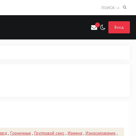
ПОИСК ->
Вход
Искать только в категории
я поиска
Аниме
Хентай
тард
,
Горничные
,
Групповой секс
,
Измена
,
Изнасилование
,