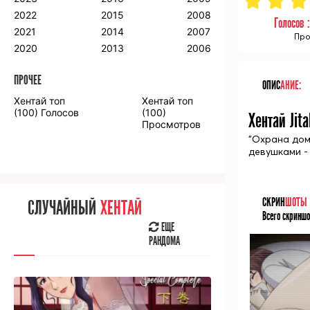
2018
2009
2001
2022
2015
2008
Голосов 
2017
2008
2000
2021
2014
2007
Про
2016
2020
2013
2006
ПРОЧЕЕ
ОПИС
АНИЕ:
ПРОЧЕЕ
Хентай топ
Хентай топ
Аниме фильмы
Аниме OVA
(100) Голосов
(100)
Хентай Jit
Просмотров
"Охрана дом
девушками -
СЛУЧАЙНОЕ
АНИМЕ
СКРИН
ШОТЫ
СЛУЧАЙНЫЙ
ХЕНТАЙ
ЕЩЕ
Всего скриншо
РАНДОМА
ЕЩЕ
РАНДОМА
[senpainoticeme]
ВЫ НЕДАВНО
СМОТРЕЛИ