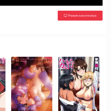
Режим кинотеатра
м