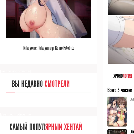
[/senpainoticeme]
САМЫЙ ПОПУЛ
ЯРНЫЙ АНИМЕ
Nikuyome: Takayanagi Ke no Hitobito
ЗА МЕСЯЦ
[senpainoticeme]
ХРОНО
ЛОГИЯ
ВЫ НЕДАВНО
СМОТРЕЛИ
Всего 3 частей
Ji
[/senpainoticeme]
САМЫЙ ПОПУЛ
ЯРНЫЙ ХЕНТАЙ
Ji