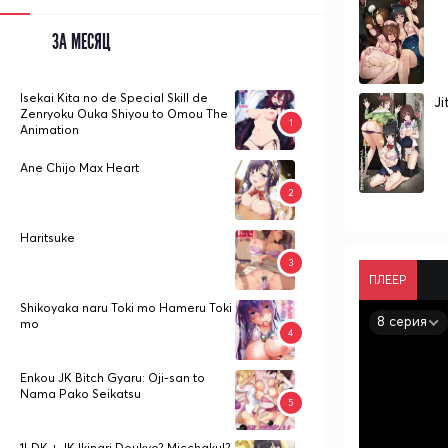
ЗА МЕСЯЦ
Isekai Kita no de Special Skill de
Ji
Zenryoku Ouka Shiyou to Omou The
Animation
Ane Chijo Max Heart
Haritsuke
ПЛЕЕР
Shikoyaka naru Toki mo Hameru Toki
8 серия
mo
Enkou JK Bitch Gyaru: Oji-san to
Nama Pako Seikatsu
1LDK + JK Ikinari Doukyo? Micchaku!?