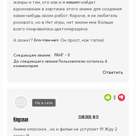
жанры и тем, кто как и я
нашел
найдет
вдохновение в картинке этого аниме для создания
каких-нибудь своих работ. Короче, я не любитель
розового, но в Нет игры, нет жизни мне больше
всего понравилась цветопередача.
А сюжет?
Его там нет.
Он прост, как тапок)
РАНГ - II
Следующее звание:
До следующего звания Пользователю осталось 4
комментария
Ответить
0
Не в сети
21.06.2020, 16:31
Kingsman
Аниме классное , но и фильм не уступает !!!! Жду 2
сезон !!!