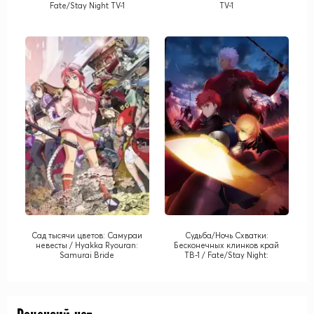
Fate/Stay Night TV-1
TV-1
Сад тысячи цветов: Самураи
Судьба/Ночь Схватки:
невесты / Hyakka Ryouran:
Бесконечных клинков край
Samurai Bride
ТВ-1 / Fate/Stay Night:
Unlimited Blade Works TV-1