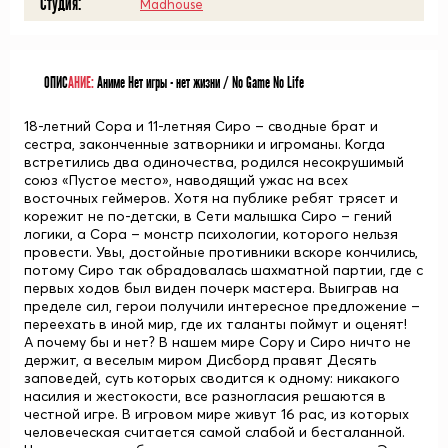
Студия:
Madhouse
ОПИС
АНИЕ:
Аниме Нет игры - нет жизни / No Game No Life
18-летний Сора и 11-летняя Сиро – сводные брат и
сестра, законченные затворники и игроманы. Когда
встретились два одиночества, родился несокрушимый
союз «Пустое место», наводящий ужас на всех
восточных геймеров. Хотя на публике ребят трясет и
корежит не по-детски, в Сети малышка Сиро – гений
логики, а Сора – монстр психологии, которого нельзя
провести. Увы, достойные противники вскоре кончились,
потому Сиро так обрадовалась шахматной партии, где с
первых ходов был виден почерк мастера. Выиграв на
пределе сил, герои получили интересное предложение –
переехать в иной мир, где их таланты поймут и оценят!
А почему бы и нет? В нашем мире Сору и Сиро ничто не
держит, а веселым миром Дисборд правят Десять
заповедей, суть которых сводится к одному: никакого
насилия и жестокости, все разногласия решаются в
честной игре. В игровом мире живут 16 рас, из которых
человеческая считается самой слабой и бесталанной.