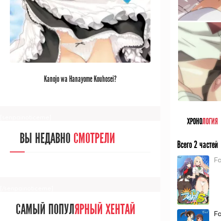
[/senpainoticeme]
САМЫЙ ПОПУЛ
ЯРНЫЙ АНИМЕ
Kanojo wa Hanayome Kouhosei?
ЗА МЕСЯЦ
[senpainoticeme]
ХРОНО
ЛОГИЯ
ВЫ НЕДАВНО
СМОТРЕЛИ
Всего 2 частей
Fa
[/senpainoticeme]
САМЫЙ ПОПУЛ
ЯРНЫЙ ХЕНТАЙ
Fa