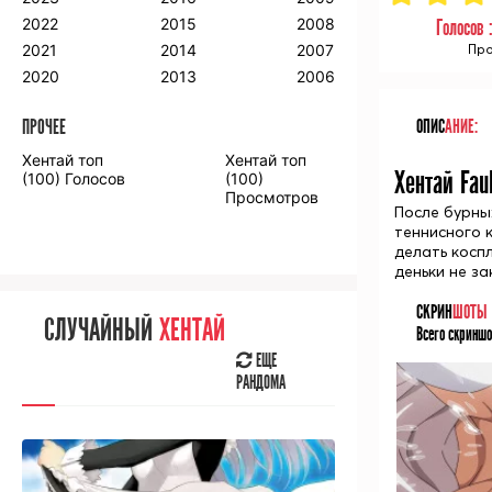
2018
2009
2001
2022
2015
2008
Голосов 
2017
2008
2000
Про
2021
2014
2007
2016
2020
2013
2006
ОПИС
АНИЕ:
ПРОЧЕЕ
ПРОЧЕЕ
Хентай топ
Хентай топ
Аниме фильмы
Аниме OVA
Хентай Fau
(100) Голосов
(100)
Просмотров
После бурны
теннисного 
делать косп
деньки не за
СЛУЧАЙНОЕ
АНИМЕ
СКРИН
ШОТЫ
СЛУЧАЙНЫЙ
ХЕНТАЙ
Всего скриншо
ЕЩЕ
РАНДОМА
ЕЩЕ
РАНДОМА
[senpainoticeme]
ВЫ НЕДАВНО
СМОТРЕЛИ