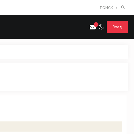
ПОИСК ->
Вход
Искать только в категории
я поиска
Аниме
Хентай