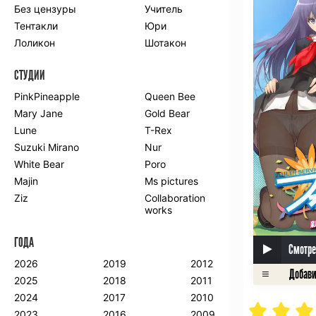
Без цензуры
Учитель
Романтика
Школа
Тентакли
Юри
Этти
Боевые
искусства
Лоликон
Шотакон
Вампиры
Военные
СТУДИИ
Гарем
Демоны
Драма
Игры
PinkPineapple
Queen Bee
Исторический
Магия
Mary Jane
Gold Bear
Фантастика
Фэнтези
Lune
T-Rex
Мистика
Попаданцы в
Suzuki Mirano
Nur
другой мир
White Bear
Poro
Хентай
Majin
Ms pictures
Ziz
Collaboration
ПО ГОДУ
works
2024
2015
2007
ГОДА
2023
2014
2006
Смотре
2022
2013
2005
2026
2019
2012
2021
2012
2004
2025
2018
2011
2020
2011
2003
2024
2017
2010
2019
2010
2002
2023
2016
2009