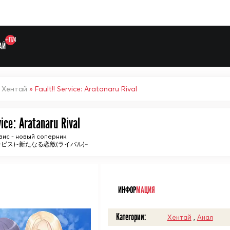
+1174
АЙ
»
Хентай
» Fault!! Service: Aratanaru Rival
vice: Aratanaru Rival
Выберите одну категорию дл
вис - новый соперник
ービス)~新たなる恋敵(ライバル)~
ᅠ
ИНФОР
МАЦИЯ
Категории:
Хентай
,
Анал