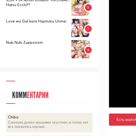
Hatsu Ecchi!!?
Love wa Gal kara Hajimaru Unmei
Nuki Nuki Zupposism
КОММ
ЕНТАРИИ
Chibo
Есть жало
Сначала думал концовка грустная ,а потом нет
все оказалось хорошо ...