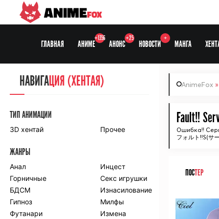
ANIME
FOX
+1356
+25
+
ГЛАВНАЯ
АНИМЕ
АНОНС
НОВОСТИ
МАНГА
ХЕНТ
НАВИГА
НАВИГА
ЦИЯ
ЦИЯ (ХЕНТАЯ)
AnimeFox
СЕЗОНЫ
ТИП АНИМАЦИИ
Fault!! Ser
3D хентай
Прочее
Ошибка!! Сер
フォルト!!S(サ
ПО ПРОЕКТАМ
ЖАНРЫ
Anidub
Anilibria
Animedia
Анал
Kansai studio
Инцест
ПОС
ТЕР
Onibaku
Горничные
Shiza project
Секс игрушки
БДСМ
Изнасилование
ᅠ
ПО ЖАНРАМ
Гипноз
Милфы
Футанари
Измена
Комедия
Приключения