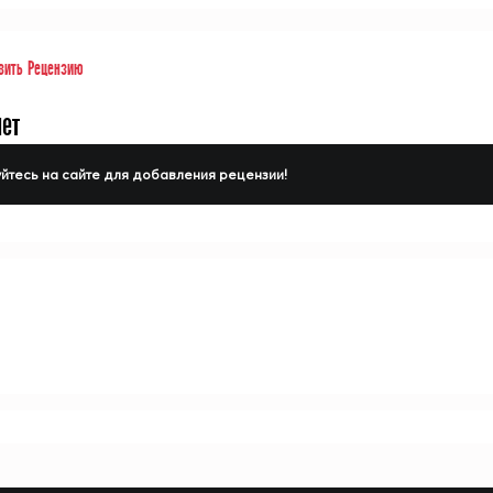
вить Рецензию
нет
йтесь на сайте для добавления рецензии!