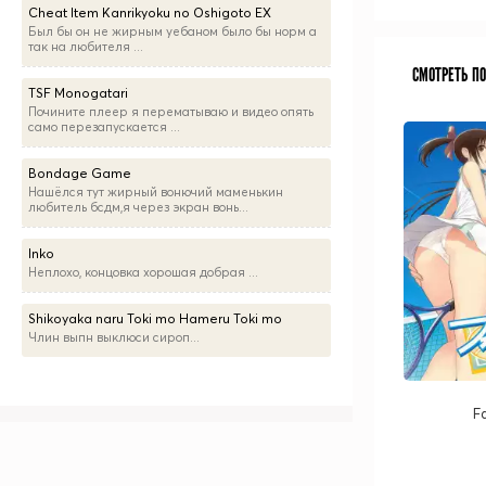
Cheat Item Kanrikyoku no Oshigoto EX
Был бы он не жирным уебаном было бы норм а
так на любителя ...
СМОТРЕТЬ П
TSF Monogatari
Почините плеер я перематываю и видео опять
само перезапускается ...
Bondage Game
Нашёлся тут жирный вонючий маменькин
любитель бсдм,я через экран вонь...
Inko
Неплохо, концовка хорошая добрая ...
Shikoyaka naru Toki mo Hameru Toki mo
Члин выпн выклюси сироп...
Fa