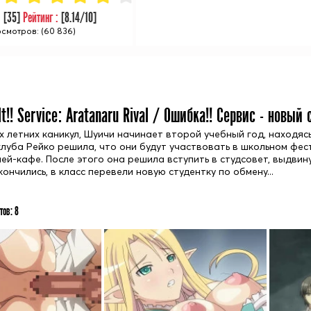
:
[
35
]
Рейтинг :
[
8.14
/10]
смотров: (60 836)
lt!! Service: Aratanaru Rival / Ошибка!! Сервис - новый 
х летних каникул, Шуичи начинает второй учебный год, находя
клуба Рейко решила, что они будут участвовать в школьном фес
лей-кафе. После этого она решила вступить в студсовет, выдви
кончились, в класс перевели новую студентку по обмену...
тов:
8