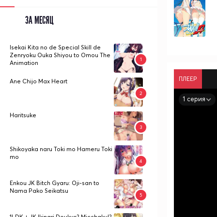
ЗА МЕСЯЦ
Isekai Kita no de Special Skill de
Zenryoku Ouka Shiyou to Omou The
Animation
ПЛЕЕР
Ane Chijo Max Heart
1 серия
Haritsuke
Shikoyaka naru Toki mo Hameru Toki
mo
Enkou JK Bitch Gyaru: Oji-san to
Nama Pako Seikatsu
1LDK + JK Ikinari Doukyo? Micchaku!?