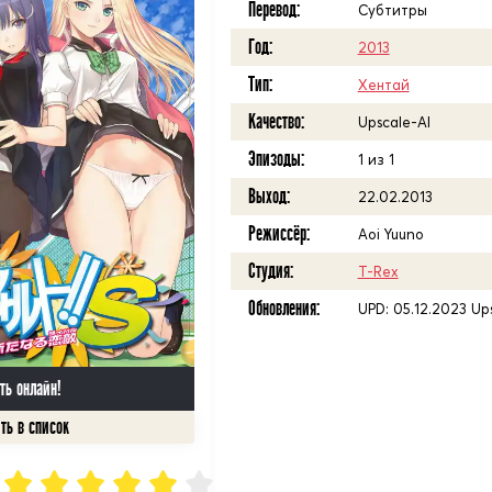
Перевод:
Субтитры
Год:
2013
Тип:
Хентай
Качество:
Upscale-AI
Эпизоды:
1 из 1
Выход:
22.02.2013
Режиссёр:
Aoi Yuuno
Студия:
T-Rex
Обновления:
UPD: 05.12.2023 Up
ть онлайн!