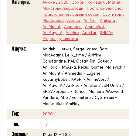
Категории:
Аниме
,
2020
,
Зомби
,
Комедия
,
Магия
,
Монстры/Зверолюди
,
Постапокалипсис
,
Приключения
,
Зимний сезон
,
Субтитры
,
MedusaSub
,
Anidub
,
Anifilm
,
Anilibria
,
AniMaunt
,
Animedia
,
AnimeVost
,
AniPlay.TV
,
AniRise
,
AniStar
,
SHIZA-
Project
,
youmiteru
Озвучка:
Anidub - Jerwis, Sergei Vasya, Bars
MacAdams, Lelik_time / Anifilm -
Constantine, hAl, Octav, Rin, Баяна /
Anilibria - MyAska, Rexus, Gomer, Malevich /
AniMaunt / Animedia - Eugene,
KovarnyBober, KASHI / AnimeVost /
AniPlay.TV / AniRise / AniStar / J&N Union /
SHIZA-project - Dancel, Mamoru, Wozwald,
Pandora, Abe / youmiteru / Субтитры -
MedusaSub, AniPlay
Год:
2020
Тип:
TV
Эпизоды:
12 из 12 + 1 Sp.