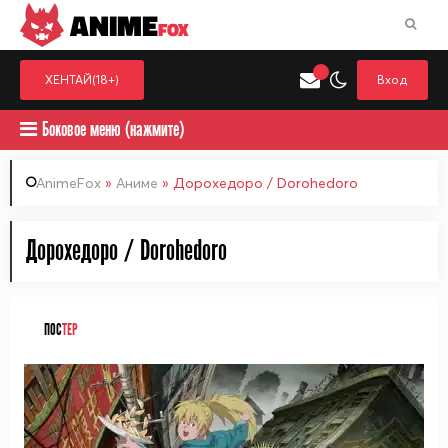
ANIME
FOX
ХЕНТАЙ(18+)
Вход
Боковое меню (нажмите)
AnimeFox
»
Аниме
» Дорохедоро / Dorohedoro
Искать только в категор
Дорохедоро / Dorohedoro
Выберите одну категорию для поиска
Аниме
Хент
ПОС
ТЕР