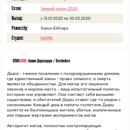
Сезон:
Зимний сезон 2020
Выход:
c 13.01.2020 по 30.03.2020
Режиссёр:
Хаяси Юйтиро
Студия:
MAPPA
ОПИС
АНИЕ:
Аниме Дорохедоро / Dorohedoro
Дыра - темное поселение с полуразрушенными домами,
где единственный закон - право сильного, а смерть
является обыденностью. Для магов это лишенное
законов и морали место - лишь испытательный полигон,
которым они управляют. Они считают себя высшими
существами, а обитателей Дыры ставят где-то рядом с
насекомыми. Каждый день в палаты госпиталя Дыры
сыпятся ее беспомощные жители, убитые, искалеченные
или павшие жертвами экспериментов магов.
Авторитет магов, полностью контролирующих