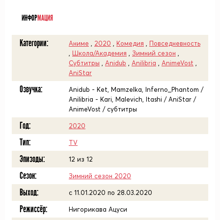
ᅠ
ИНФОР
МАЦИЯ
Категории:
Аниме
,
2020
,
Комедия
,
Повседневность
,
Школа/Академия
,
Зимний сезон
,
Субтитры
,
Anidub
,
Anilibria
,
AnimeVost
,
AniStar
Озвучка:
Anidub - Ket, Mamzelka, Inferno_Phantom /
Anilibria - Kari, Malevich, Itashi / AniStar /
AnimeVost / субтитры
Год:
2020
Тип:
TV
Эпизоды:
12 из 12
Сезон:
Зимний сезон 2020
Выход:
c 11.01.2020 по 28.03.2020
Режиссёр:
Нигорикава Ацуси