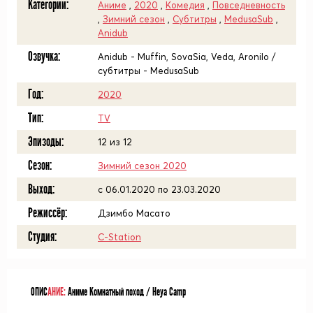
Категории:
Аниме
,
2020
,
Комедия
,
Повседневность
,
Зимний сезон
,
Субтитры
,
MedusaSub
,
Anidub
Озвучка:
Anidub - Muffin, SovaSia, Veda, Aronilo /
субтитры - MedusaSub
Год:
2020
Тип:
TV
Эпизоды:
12 из 12
Сезон:
Зимний сезон 2020
Выход:
c 06.01.2020 по 23.03.2020
Режиссёр:
Дзимбо Масато
Студия:
C-Station
ОПИС
АНИЕ:
Аниме Комнатный поход / Heya Camp