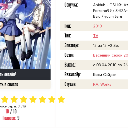
Озвучка:
Anidub - OSLIKt, Az
Persona99 / SHIZA-p
Bvia / youmiteru
Год:
2010
Тип:
TV
Эпизоды:
13 из 13 +2 Sp.
Сезон:
Весенний сезон 2
Выход:
c 03.04.2010 по 26
Режиссёр:
ть онлайн!
Киси Сэйдзи
Студия:
P.A. Works
осмотры: 3 518
10
/ 10
Голосов:
9