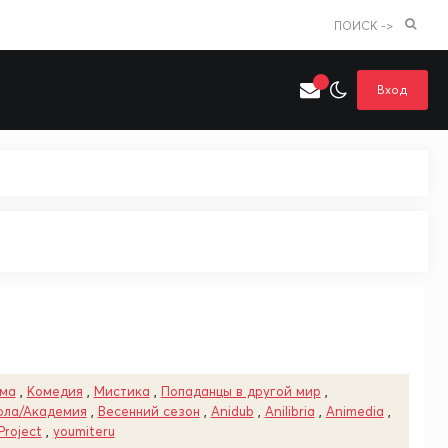
ПОИСК ->
Вход
Искать только в категории
я поиска
Аниме
Хентай
ма
,
Комедия
,
Мистика
,
Попаданцы в другой мир
,
ла/Академия
,
Весенний сезон
,
Anidub
,
Anilibria
,
Animedia
,
Project
,
youmiteru