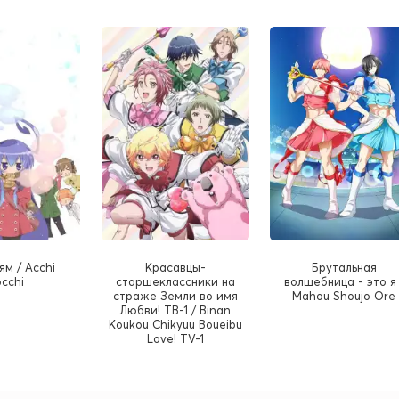
ям / Acchi
Красавцы-
Брутальная
occhi
старшеклассники на
волшебница - это я 
страже Земли во имя
Mahou Shoujo Ore
Любви! ТВ-1 / Binan
Koukou Chikyuu Boueibu
Love! TV-1