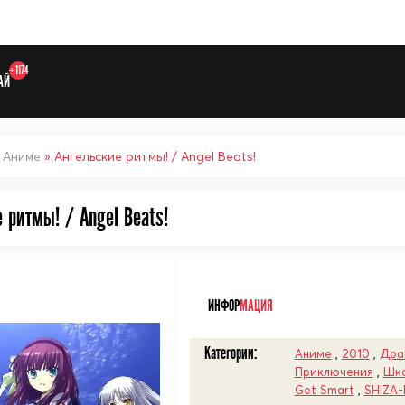
+1174
АЙ
»
Аниме
» Ангельские ритмы! / Angel Beats!
 ритмы! / Angel Beats!
Выберите одну категорию дл
ᅠ
ИНФОР
МАЦИЯ
Категории:
Аниме
,
2010
,
Дра
Приключения
,
Шко
Get Smart
,
SHIZA-