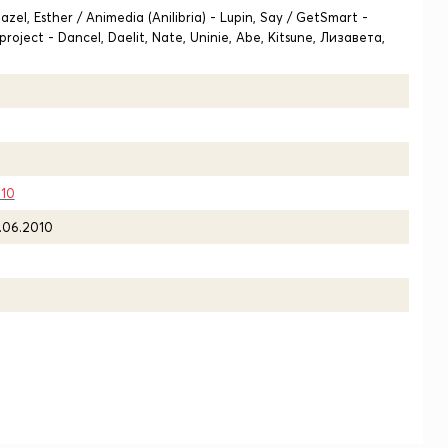
azel, Esther / Animedia (Anilibria) - Lupin, Say / GetSmart -
roject - Dancel, Daelit, Nate, Uninie, Abe, Kitsune, Лизавета,
010
.06.2010