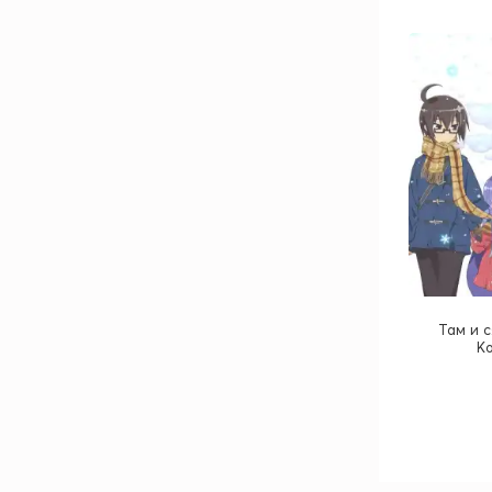
Там и с
K