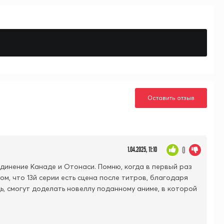
Оставить отзыв
0
1.04.2025, 11:10
единение Канаде и Отонаси. Помню, когда в первый раз
том, что 13й серии есть сцена после титров, благодаря
удь, смогут доделать новеллу поданному аниме, в которой