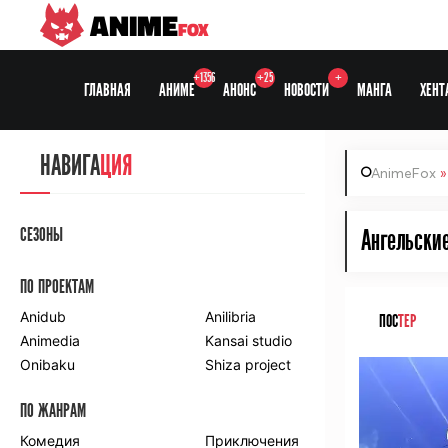
ANIME
FOX
+1356
+25
+
ГЛАВНАЯ
АНИМЕ
АНОНС
НОВОСТИ
МАНГА
ХЕНТ
НАВИГА
ЦИЯ
AnimeFox
СЕЗОНЫ
Ангельские
ПО ПРОЕКТАМ
Anidub
Anilibria
ПОС
ТЕР
Animedia
Kansai studio
Onibaku
Shiza project
ПО ЖАНРАМ
Комедия
Приключения