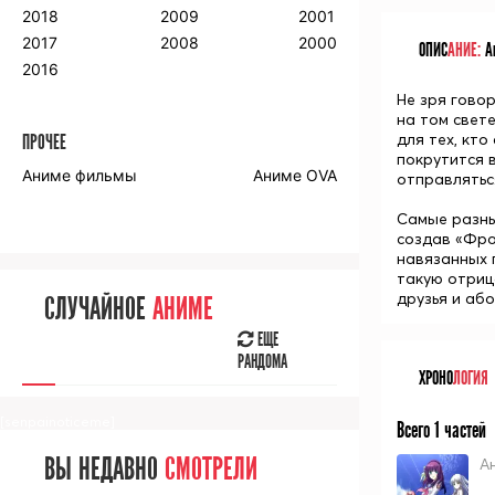
2018
2009
2001
2017
2008
2000
ОПИС
АНИЕ:
Ан
2016
Не зря гово
на том свет
для тех, кто
ПРОЧЕЕ
покрутится 
Аниме фильмы
Аниме OVA
отправлятьс
Самые разны
создав «Фро
навязанных 
такую отриц
друзья и аб
СЛУЧАЙНОЕ
АНИМЕ
ЕЩЕ
РАНДОМА
ХРОНО
ЛОГИЯ
[senpainoticeme]
Всего 1 частей
ВЫ НЕДАВНО
СМОТРЕЛИ
Ан