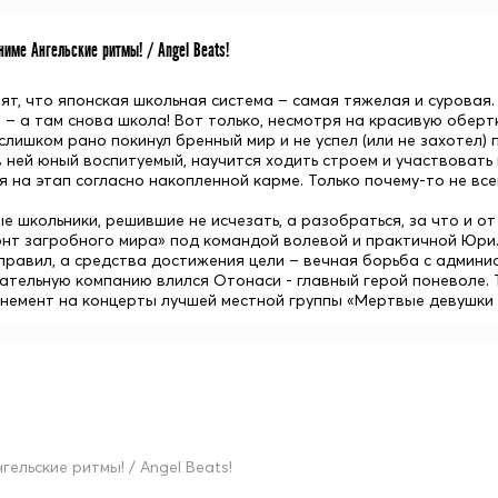
име Ангельские ритмы! / Angel Beats!
рят, что японская школьная система – самая тяжелая и суровая.
е – а там снова школа! Вот только, несмотря на красивую обер
 слишком рано покинул бренный мир и не успел (или не захотел)
в ней юный воспитуемый, научится ходить строем и участвовать
я на этап согласно накопленной карме. Только почему-то не в
е школьники, решившие не исчезать, а разобраться, за что и от
нт загробного мира» под командой волевой и практичной Юри. 
правил, а средства достижения цели – вечная борьба с админист
ательную компанию влился Отонаси - главный герой поневоле. 
онемент на концерты лучшей местной группы «Мертвые девушки 
гельские ритмы! / Angel Beats!