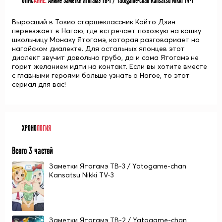
ОПИС
АНИЕ:
Аниме Заметки Ятогамэ ТВ-1 / Yatogame-chan Kansatsu Nikki TV-1
Выросший в Токио старшеклассник Кайто Дзин
переезжает в Нагою, где встречает похожую на кошку
школьницу Монаку Ятогамэ, которая разговариает на
нагойском диалекте. Для остальных японцев этот
диалект звучит довольно грубо, да и сама Ятогамэ не
горит желанием идти на контакт. Если вы хотите вместе
с главными героями больше узнать о Нагое, то этот
сериал для вас!
ХРОНО
ЛОГИЯ
Всего 3 частей
Заметки Ятогамэ ТВ-3 / Yatogame-chan
Kansatsu Nikki TV-3
Заметки Ятогамэ ТВ-2 / Yatogame-chan