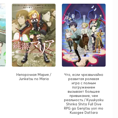
Непорочная Мария /
Что, если чрезвычайно
Junketsu no Maria
развитая ролевая
игра с полным
погружением
вызывает большее
привыкание, чем
реальность / Kyuukyoku
Shinka Shita Full Dive
RPG ga Genjitsu yori mo
Kusogee Dattara