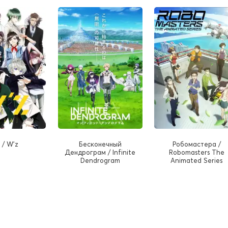
 / W'z
Бесконечный
Робомастера /
Дендрограм / Infinite
Robomasters The
Dendrogram
Animated Series