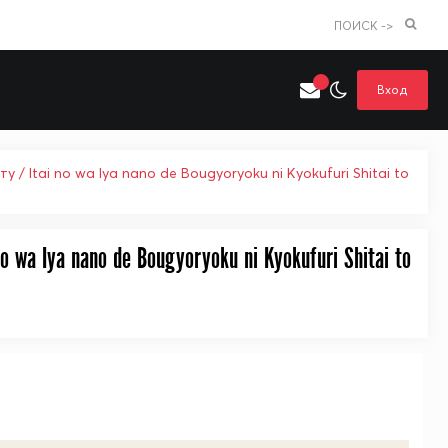
ПОИСК ->
Вход
 Itai no wa Iya nano de Bougyoryoku ni Kyokufuri Shitai to
 wa Iya nano de Bougyoryoku ni Kyokufuri Shitai to
Искать только в категории
я поиска
Аниме
Хентай