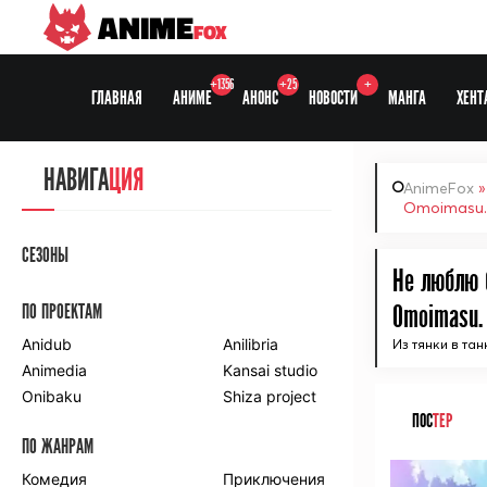
ANIME
FOX
+1356
+25
+
ГЛАВНАЯ
АНИМЕ
АНОНС
НОВОСТИ
МАНГА
ХЕНТ
НАВИГА
ЦИЯ
AnimeFox
Omoimasu.
СЕЗОНЫ
Не люблю б
ПО ПРОЕКТАМ
Omoimasu.
Anidub
Anilibria
Из тянки в та
Animedia
Kansai studio
Onibaku
Shiza project
ПОС
ТЕР
ПО ЖАНРАМ
Комедия
Приключения