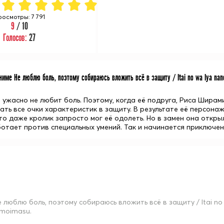
росмотры: 7 791
9
/ 10
Голосов:
27
име Не люблю боль, поэтому собираюсь вложить всё в защиту / Itai no wa Iya nano 
 ужасно не любит боль. Поэтому, когда её подруга, Риса Ширам
ать все очки характеристик в защиту. В результате её персон
что даже кролик запросто мог её одолеть. Но в замен она откр
отает против специальных умений. Так и начинается приключен
е люблю боль, поэтому собираюсь вложить всё в защиту / Itai no w
moimasu.