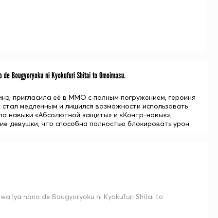
de Bougyoryoku ni Kyokufuri Shitai to Omoimasu.
инэ, пригласила её в ММО с полным погружением, героиня
аж стал медленным и лишился возможности использовать
ыла навыки «Абсолютной защиты» и «Контр-навык»,
ие девушки, что способна полностью блокировать урон.
a Iya nano de Bougyoryoku ni Kyokufuri Shitai to