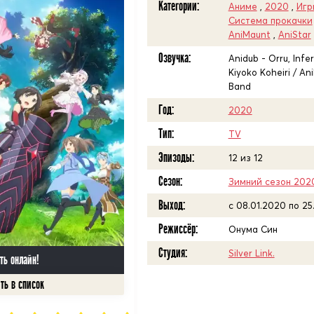
Категории:
Аниме
,
2020
,
Игр
Система прокачки
AniMaunt
,
AniStar
Озвучка:
Anidub - Orru, Infe
Kiyoko Koheiri / An
Band
Год:
2020
Тип:
TV
Эпизоды:
12 из 12
Сезон:
Зимний сезон 202
Выход:
c 08.01.2020 по 25
Режиссёр:
Онума Син
Студия:
Silver Link.
ть онлайн!