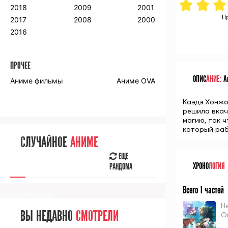
2018
2009
2001
П
2017
2008
2000
2016
ПРОЧЕЕ
ОПИС
АНИЕ:
Ан
Аниме фильмы
Аниме OVA
Каэдэ Хонжо
решила вкач
магию, так 
который раб
СЛУЧАЙНОЕ
АНИМЕ
ЕЩЕ
ХРОНО
ЛОГИЯ
РАНДОМА
Всего 1 частей
[senpainoticeme]
Н
ВЫ НЕДАВНО
СМОТРЕЛИ
O