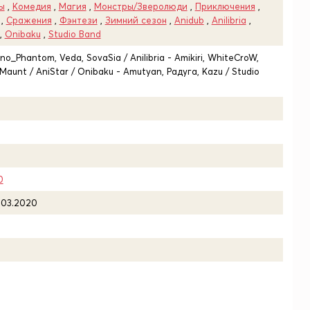
ы
,
Комедия
,
Магия
,
Монстры/Зверолюди
,
Приключения
,
,
Сражения
,
Фэнтези
,
Зимний сезон
,
Anidub
,
Anilibria
,
,
Onibaku
,
Studio Band
rno_Phantom, Veda, SovaSia / Anilibria - Amikiri, WhiteCroW,
iMaunt / AniStar / Onibaku - Amutyan, Радуга, Kazu / Studio
0
.03.2020