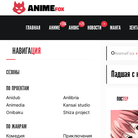
ANIME
FOX
+1356
+25
+
ГЛАВНАЯ
АНИМЕ
АНОНС
НОВОСТИ
МАНГА
ХЕНТ
НАВИГА
ЦИЯ
AnimeFox
СЕЗОНЫ
Падшая с 
ПО ПРОЕКТАМ
Anidub
Anilibria
ПОС
ТЕР
Animedia
Kansai studio
Onibaku
Shiza project
ПО ЖАНРАМ
Комедия
Приключения