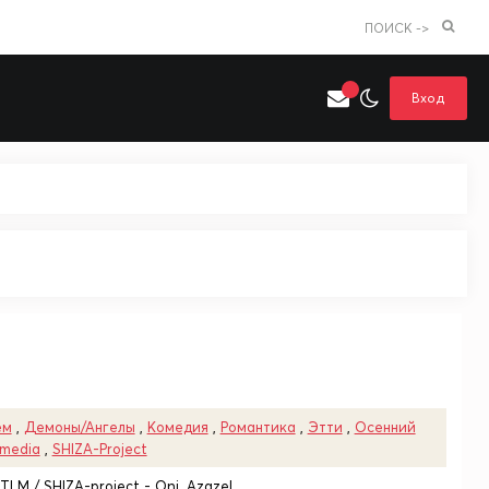
ПОИСК ->
Вход
Искать только в категории
я поиска
Аниме
Хентай
ем
,
Демоны/Ангелы
,
Комедия
,
Романтика
,
Этти
,
Осенний
imedia
,
SHIZA-Project
 ITLM / SHIZA-project - Oni, Azazel