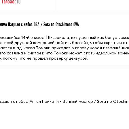
Голосов:
10
име Падшая с небес ОВА / Sora no Otoshimono OVA
вавшийся 14-й эпизод ТВ-сериала, выпущенный как бонус к экс
т всей дружной компанией пойти в бассейн, чтобы скрыться от 
ается в ад, когда Томоки приходит в голову новая извращённа
его хозяина и считает, что Томоки может стать идеальной заме
, потому что не прошёл проверку цензурой.
адшая с небес: Ангел Прихоти - Вечный мастер / Sora no Otoshimo