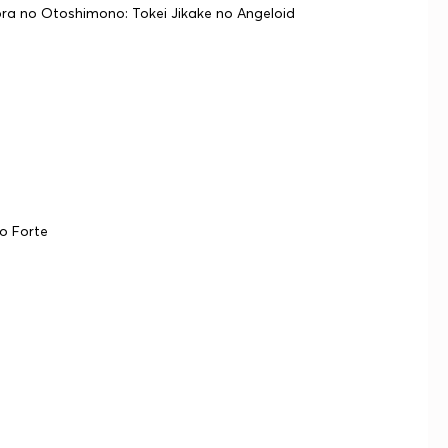
a no Otoshimono: Tokei Jikake no Angeloid
o Forte