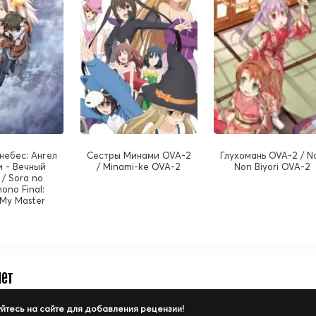
небес: Ангел
Сестры Минами OVA-2
Глухомань OVA-2 / N
 - Вечный
/ Minami-ke OVA-2
Non Biyori OVA-2
 / Sora no
ono Final:
 My Master
нет
йтесь на сайте для добавления рецензии!