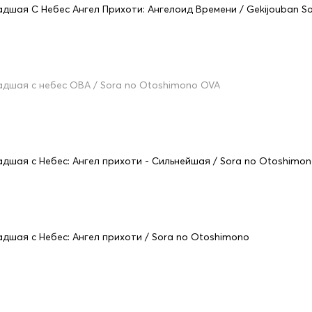
адшая С Небес Ангел Прихоти: Ангелоид Времени / Gekijouban Sor
адшая с небес ОВА / Sora no Otoshimono OVA
адшая с Небес: Ангел прихоти - Сильнейшая / Sora no Otoshimon
адшая с Небес: Ангел прихоти / Sora no Otoshimono