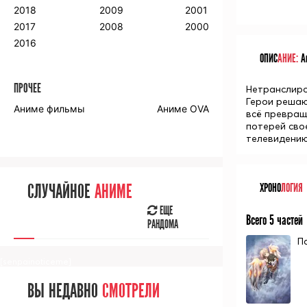
2018
2009
2001
2017
2008
2000
2016
ОПИС
АНИЕ:
Ан
ПРОЧЕЕ
Нетранслиро
Герои решаю
Аниме фильмы
Аниме OVA
всё превращ
потерей сво
телевидению
ХРОНО
ЛОГИЯ
СЛУЧАЙНОЕ
АНИМЕ
ЕЩЕ
Всего 5 частей
РАНДОМА
П
[senpainoticeme]
ВЫ НЕДАВНО
СМОТРЕЛИ