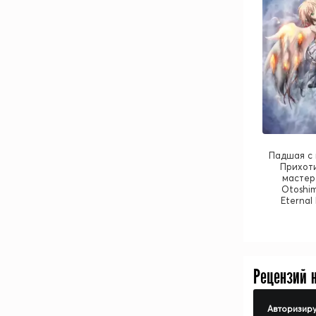
Падшая с 
Прихоти
мастер
Otoshim
Eternal
Рецензий 
Авторизиру