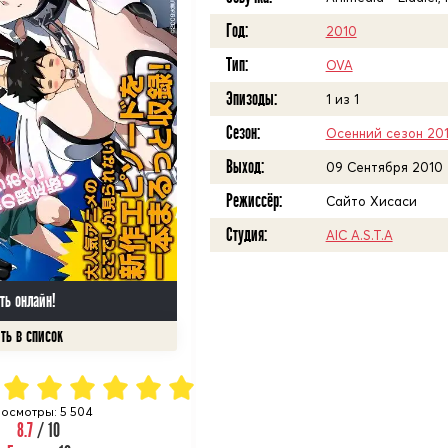
Год:
2010
Тип:
OVA
Эпизоды:
1 из 1
Сезон:
Осенний сезон 20
Выход:
09 Сентября 2010
Режиссёр:
Сайто Хисаси
Студия:
AIC A.S.T.A
ть онлайн!
осмотры: 5 504
8.7
/ 10