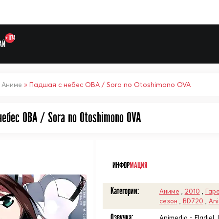
+1174
АЙ
»
Аниме
» Падшая с небес ОВА / Sora no Otoshimono OVA
небес ОВА / Sora no Otoshimono OVA
Выберите одну категорию дл
ᅠ
ИНФОР
МАЦИЯ
Категории:
Аниме
,
2010
,
Гар
сезон
,
BD720
,
An
Озвучка:
Animedia - Eladiel,