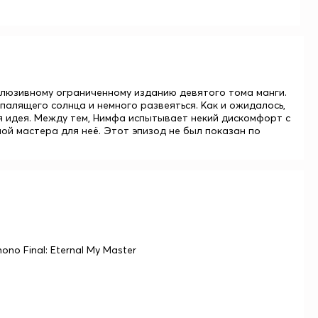
клюзивному ограниченному изданию девятого тома манги.
палящего солнца и немного развеяться. Как и ожидалось,
я идея. Между тем, Нимфа испытывает некий дискомфорт с
ной мастера для неё. Этот эпизод не был показан по
no Final: Eternal My Master