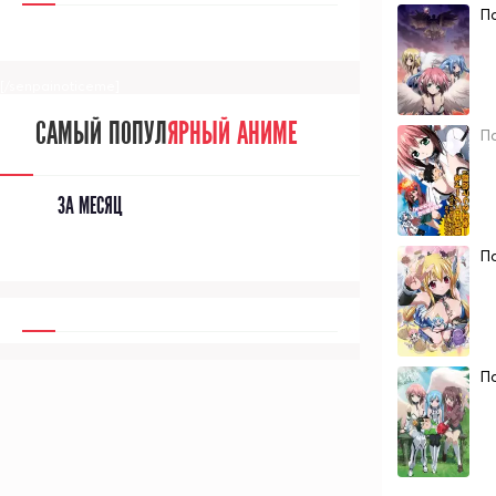
П
[/senpainoticeme]
САМЫЙ ПОПУЛ
ЯРНЫЙ АНИМЕ
П
ЗА МЕСЯЦ
П
П