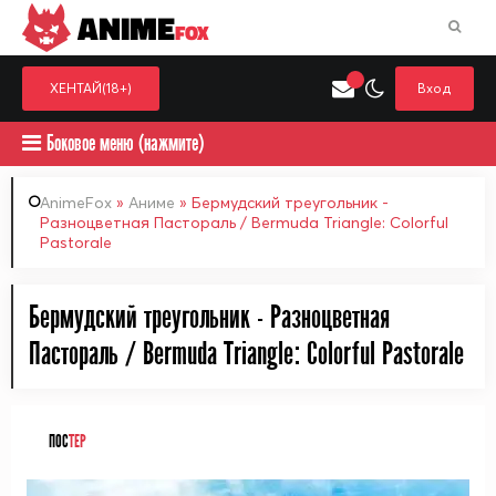
ANIME
FOX
ХЕНТАЙ(18+)
Вход
Боковое меню (нажмите)
AnimeFox
»
Аниме
» Бермудский треугольник -
Разноцветная Пастораль / Bermuda Triangle: Colorful
Pastorale
Искать только в категор
Выберите одну категорию для поиска
Аниме
Хент
Бермудский треугольник - Разноцветная
Пастораль / Bermuda Triangle: Colorful Pastorale
ПОС
ТЕР