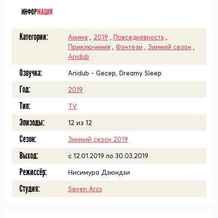
ИНФОР
МАЦИЯ
Категории:
Аниме
,
2019
,
Повседневность
,
Приключения
,
Фэнтези
,
Зимний сезон
,
Anidub
Озвучка:
Anidub - Gecep, Dreamy Sleep
Год:
2019
Тип:
TV
Эпизоды:
12 из 12
Сезон:
Зимний сезон 2019
Выход:
c 12.01.2019 по 30.03.2019
Режиссёр:
Нисимура Дзюндзи
Студия:
Seven Arcs