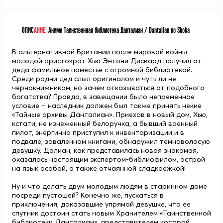
ОПИС
АНИЕ:
Аниме Таинственная библиотека Данталиан / Dantalian no Shoka
В альтернативной Британии после мировой войны
молодой аристократ Хью Энтони Дисвард получил от
деда фамильное поместье с огромной библиотекой.
Среди родни дед слыл оригиналом и чуть ли не
чернокнижником, но зачем отказываться от подобного
богатства? Правда, в завещании было непременное
условие – наследник должен был также принять некие
«Тайные архивы Данталиан». Приехав в новый дом, Хью,
кстати, не изнеженный белоручка, а бывший военный
пилот, энергично приступил к инвентаризации и в
подвале, заваленном книгами, обнаружил темноволосую
девушку. Далиан, как представилась новая знакомая,
оказалась настоящим экспертом-библиофилом, острой
на язык особой, а также отчаянной сладкоежкой!
Ну и что делать двум молодым людям в старинном доме
посреди пустошей? Конечно же, пускаться в
приключения, доказавшие упрямой девушке, что ее
спутник достоин стать новым Хранителем «Таинственной
библиотеки Данталиан», представителем которой