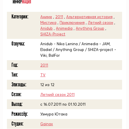
ИНФОР
МАЦИЯ
Категории:
Аниме
,
2011
,
Альтернативная история
,
Мистика
,
Приключения
,
Летний сезон
,
Anidub
,
Animedia
,
Anything Group
,
SHIZA-Project
Озвучка:
Anidub - Nika Lenina / Animedia - JAM,
Eladiel / Anything Group / SHIZA-project -
Viki, BalFor
Год:
2011
Тип:
TV
Эпизоды:
12 из 12
Сезон:
Летний сезон 2011
Выход:
c 16.07.2011 по 01.10.2011
Режиссёр:
Уэмура Ютака
Студия:
Gainax