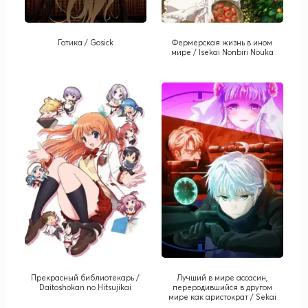
Готика / Gosick
Фермерская жизнь в ином
мире / Isekai Nonbiri Nouka
Прекрасный библиотекарь /
Лучший в мире ассасин,
Daitoshokan no Hitsujikai
переродившийся в другом
мире как аристократ / Sekai
Saikou no Ansatsusha, Isekai