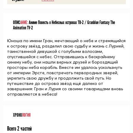
ОПИС
АНИЕ:
Аниме Повесть о Небесных островах ТВ-2 / Granblue Fantasy The
Animation TV-2
Юноша по имени Гран, мечтающий о небе и стремящийся
к острову звёзд, разделил свою судьбу и жизнь с Лурией,
таинственной девушкой с голубыми волосами,
спустившейся с небес. Отправившись к бескрайнему
синему небу, они нашли верных друзей и бороздящий
просторы неба корабль. Вместе им удалось ускользнуть
от империи Эрсте, повстречать первородных зверей,
укрепить свою дружбу и продолжить свой путь. Но
путешествие до острова звёзд ещё далеко от
завершения: Гран и Лурия со своими товарищами вновь
отправляются в небеса!
ХРОНО
ЛОГИЯ
Всего 2 частей