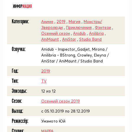
ИНФОР
МАЦИЯ
Категории:
Аниме
,
2019
,
Магия
,
Монстры/
Зверолюди
,
Приключения
,
Фэнтези
,
Осенний сезон
,
Anidub
,
Anilibria
,
AniMaunt
,
AniStar
,
Studio Band
Озвучка:
Anidub - Inspector_Gadjet, Mirona /
Anilibria - BStrong, Crowley, Eleyna /
AniStar / AniMaunt / Studio Band
Год:
2019
Тип:
TV
Эпизоды:
12 из 12
Сезон:
Осенний сезон 2019
Выход:
c 05.10.2019 по 28.12.2019
Режиссёр:
Умэмото Юй
Студия:
MAPPA