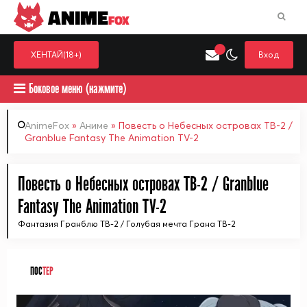
ANIME
FOX
ХЕНТАЙ(18+)
Вход
Боковое меню (нажмите)
AnimeFox
»
Аниме
» Повесть о Небесных островах ТВ-2 /
Granblue Fantasy The Animation TV-2
Искать только в категор
Выберите одну категорию для поиска
Аниме
Хент
Повесть о Небесных островах ТВ-2 / Granblue
Fantasy The Animation TV-2
Фантазия Гранблю ТВ-2 / Голубая мечта Грана ТВ-2
ПОС
ТЕР