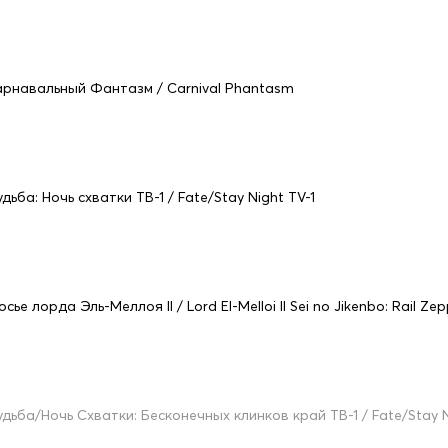
арнавальный Фантазм / Carnival Phantasm
дьба: Ночь схватки ТВ-1 / Fate/Stay Night TV-1
сье лорда Эль-Меллоя II / Lord El-Melloi II Sei no Jikenbo: Rail Ze
удьба/Ночь Схватки: Бесконечных клинков край ТВ-1 / Fate/Stay Ni