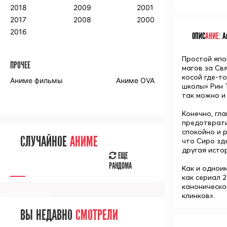
2018
2009
2001
2017
2008
2000
2016
ОПИС
АНИЕ:
Ан
Простой япо
ПРОЧЕЕ
магов за Св
косой где-т
Аниме фильмы
Аниме OVA
школы»
Рин 
так можно и
Конечно, гла
предотврати
спокойно и 
СЛУЧАЙНОЕ
АНИМЕ
что Сиро зде
другая исто
ЕЩЕ
РАНДОМА
Как и однои
как сериал 2
каноническо
[senpainoticeme]
клинков».
ВЫ НЕДАВНО
СМОТРЕЛИ