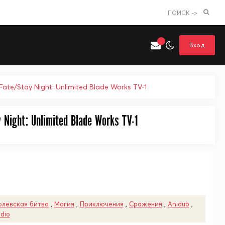
ПОИСК ->
Вход
» Судьба/Ночь Схватки: Бесконечных клинков край ТВ-1 / Fate/Stay Night: Unlimited Blade Works TV-1
Night: Unlimited Blade Works TV-1
Искать только в категории
я поиска
Аниме
Хентай
олевская битва
,
Магия
,
Приключения
,
Сражения
,
Anidub
,
udio