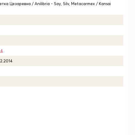
тка Цезаревна / Anilibria - Say, Silv, Metacarmex / Kansai
14
12.2014