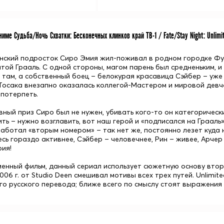
име Судьба/Ночь Схватки: Бесконечных клинков край ТВ-1 / Fate/Stay Night: Unlimit
нский подросток
Сиро Эмия
жил-поживал в родном городке Фую
ятой Грааль. С одной стороны, магом парень был средненьким, и
о там, а собственный боец – белокурая красавица
Сэйбер
– уже 
Тосака
внезапно оказалась коллегой-Мастером и мировой девчо
 потерпеть.
вный приз Сиро был не нужен, убивать кого-то он категорически 
ть – нужно возглавить, вот наш герой и «подписался на Грааль»
работал «вторым номером» – так нет же, постоянно лезет куда 
сь гораздо активнее, Сэйбер – человечнее, Рин – живее, Арчер
рия!
менный фильм, данный сериал использует сюжетную основу второ
006 г. от Studio Deen смешивал мотивы всех трех путей. Unlimit
го русского перевода; ближе всего по смыслу стоят выражения