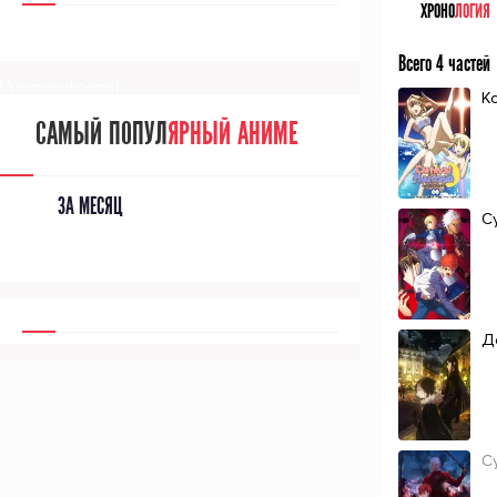
ХРОНО
ЛОГИЯ
Всего 4 частей
[/senpainoticeme]
К
САМЫЙ ПОПУЛ
ЯРНЫЙ АНИМЕ
ЗА МЕСЯЦ
Су
До
С