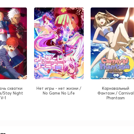
Ночь схватки
Нет игры - нет жизни /
Карнавальный
te/Stay Night
No Game No Life
Фантазм / Carnival
TV-1
Phantasm