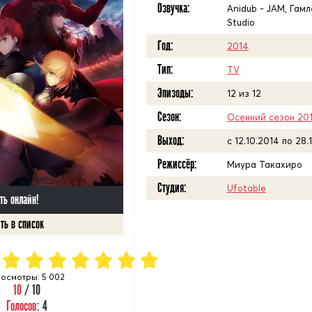
Озвучка:
Anidub - JAM, Гамле
Studio
Год:
2014
Тип:
TV
Эпизоды:
12 из 12
Сезон:
Осенний сезон 20
Выход:
c 12.10.2014 по 28.
Режиссёр:
Миура Такахиро
Студия:
Ufotable
ть онлайн!
осмотры: 5 002
10
/ 10
Голосов:
4