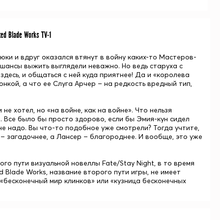
ed Blade Works TV-1
ки и вдруг оказался втянут в войну каких-то Мастеров-
 шансы выжить выглядели неважно. Но ведь старуха с
здесь, и общаться с ней куда приятнее! Да и «королева
нкой, а что ее Слуга
Арчер
– на редкость вредный тип,
не хотел, но «на войне, как на войне». Что нельзя
. Все было бы просто здорово, если бы Эмия-кун сидел
не надо. Вы что-то подобное уже смотрели? Тогда учтите,
 – загадочнее, а
Лансер
– благороднее. И вообще, это уже
го пути визуальной новеллы Fate/Stay Night, в то время
ed Blade Works, название второго пути игры, не имеет
 «бесконечный мир клинков» или «кузница бесконечных