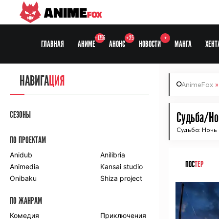
ANIME
FOX
+1356
+25
+
ГЛАВНАЯ
АНИМЕ
АНОНС
НОВОСТИ
МАНГА
ХЕНТ
НАВИГА
ЦИЯ
AnimeFox
СЕЗОНЫ
Судьба/Ноч
Судьба: Ночь 
ПО ПРОЕКТАМ
Anidub
Anilibria
ПОС
ТЕР
Animedia
Kansai studio
Onibaku
Shiza project
ПО ЖАНРАМ
Комедия
Приключения