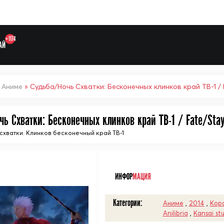
+1174
АЙ
»
Аниме
ь Схватки: Бесконечных клинков край ТВ-1 / Fate/Stay 
схватки. Клинков бесконечный край ТВ-1
Выберите одну категорию дл
ᅠ
ИНФОР
МАЦИЯ
Категории:
Аниме
,
2014
,
Кор
Anilibria
,
Kansai st