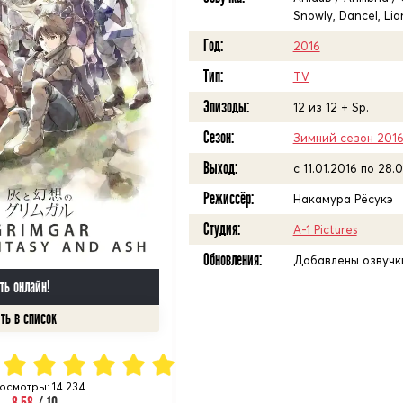
Snowly, Dancel, Li
Год:
2016
Тип:
TV
Эпизоды:
12 из 12 + Sp.
Сезон:
Зимний сезон 201
Выход:
c 11.01.2016 по 28.
Режиссёр:
Накамура Рёсукэ
Студия:
A-1 Pictures
Обновления:
Добавлены озвучки
ть онлайн!
осмотры: 14 234