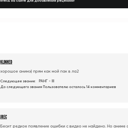
йтесь на сайте для добавления рецензии!
KLINHED
хорошое анимэ) прям как мой пак в ла2
РАНГ - III
Следующее звание:
До следующего звания Пользователю осталось 14 комментариев
JREC
Бесит редкое появление ошибки с видео не найдено. Но аниме 