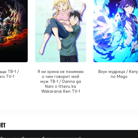
ьцы ТВ-1 /
Я ни хрена не понимаю
Внук мудреца / Kenj
ers TV-1
о чем говорит мой
no Mago
муж ТВ-1 / Danna ga
Nani o Itteiru ka
Wakaranai Ken TV-1
нет