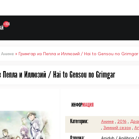
+1174
АЙ
»
Аниме
» Гримгар из Пепла и Иллюзий / Hai to Gensou no Grimgar
 Пепла и Иллюзий / Hai to Gensou no Grimgar
Выберите одну категорию дл
ᅠ
ИНФОР
МАЦИЯ
Категории:
Аниме
,
2016
,
Дра
,
Зимний сезон
,
An
Озвучка:
Anidub / Anilibria 