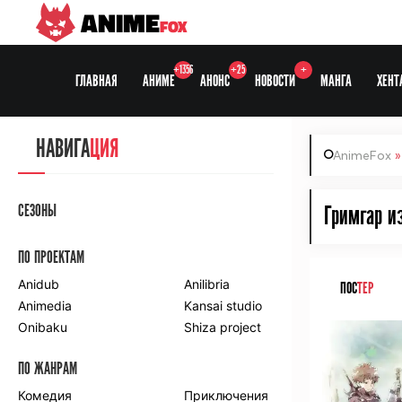
ANIME
FOX
+1356
+25
+
ГЛАВНАЯ
АНИМЕ
АНОНС
НОВОСТИ
МАНГА
ХЕНТ
НАВИГА
ЦИЯ
AnimeFox
СЕЗОНЫ
Гримгар из
ПО ПРОЕКТАМ
Anidub
Anilibria
ПОС
ТЕР
Animedia
Kansai studio
Onibaku
Shiza project
ПО ЖАНРАМ
Комедия
Приключения