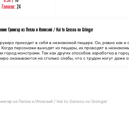
8.58
/ 10
Голосов:
24
име Гримгар из Пепла и Иллюзий / Hai to Gensou no Grimgar
ухиро приходит в себя в незнакомой пещере. Он, равно как и о
. Когда персонажи выходят из пещеры, их проводят в незнако
 город монстрами. Так как других способов заработка в городе
хиро оказываются на столько слабы, что с трудом могут даже о
римгар из Пепла и Иллюзий / Hai to Gensou no Grimgar