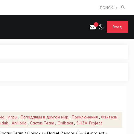
ПОИСК ->
Вход
Искать только в категории
я поиска
Аниме
Хентай
ма
,
Игры
,
Попаданцы в другой мир
,
Приключения
,
Фэнтези
idub
,
Anilibria
,
Cactus Team
,
Onibaku
,
SHIZA-Project
/ Cactus Team / Onibaku - Eladiel, Zendos / SHIZA-project -